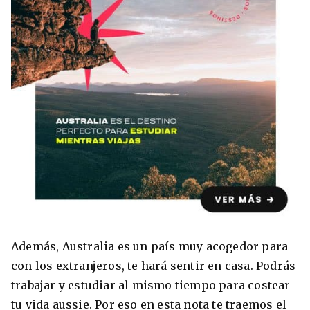
8 ciudades para tomar cursos de inglés
intensivo
Barbie Castoldi
09/11/2021
Estudia Business en Auckland
Además, Australia es un país muy acogedor para
con los extranjeros, te hará sentir en casa. Podrás
trabajar y estudiar al mismo tiempo para costear
tu vida aussie. Por eso en esta nota te traemos el
Estudia Desarrollo Web en Toronto