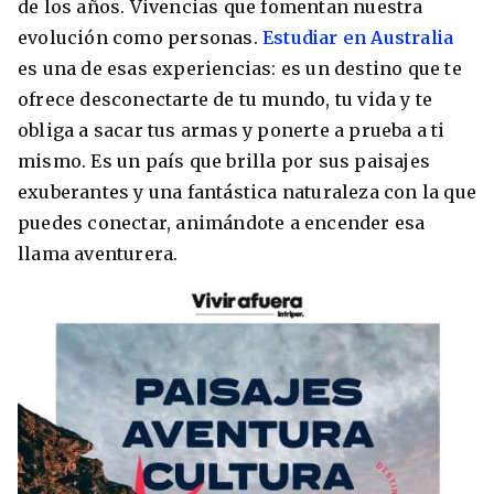
de los años. Vivencias que fomentan nuestra
Condiciones
evolución como personas.
Estudiar en Australia
América
es una de esas experiencias: es un destino que te
ENVIAR
Estudia Inglés frente al Mediterráneo
ofrece desconectarte de tu mundo, tu vida y te
Brasil
obliga a sacar tus armas y ponerte a prueba a ti
Canadá
mismo. Es un país que brilla por sus paisajes
exuberantes y una fantástica naturaleza con la que
Estados Unidos
puedes conectar, animándote a encender esa
Australia permitirá la entrada de
Ecuador
estudiantes y trabajadores cualificados
llama aventurera.
vacunados contra el Covid-19
México
Agustina Fontirroig
23/11/2021
VER TODOS LOS PAÍSES
Estudia un Bachelor de IT en Cork