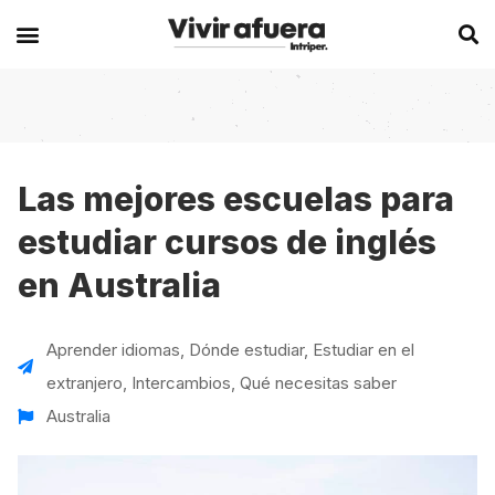
Secciones
Europa
Experiencias en el extranjero
Becas
Alemania
Australia
Las mejores escuelas para
estudiar cursos de inglés
Historias de viajeros
Bélgica
Canadá
en Australia
Intercambios
Chipre
España
Postgrados
España
Irlanda
Aprender idiomas
,
Dónde estudiar
,
Estudiar en el
Visas
Francia
Malta
extranjero
,
Intercambios
,
Qué necesitas saber
Voluntariados
Irlanda
Nueva Zelanda
Australia
Work
Italia