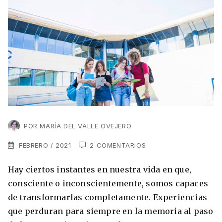
VER TODAS LAS EXPERIENCIAS
Working Holidays
Malta
Lo último sobre intercambios
Reino Unido
Suecia
Síguenos en las redes
Asia
China
Corea del Sur
POR
MARÍA DEL VALLE OVEJERO
Suscríbete a nuestro
Estudia un Máster de Marketing en Madrid
Japón
newsletter
FEBRERO / 2021
2 COMENTARIOS
Los países que más innovan en el campo
Recibe toda la info que necesitas para
digital
Hay ciertos instantes en nuestra vida en que,
Oceanía
vivir afuera.
consciente o inconscientemente, somos capaces
Romina Guzman
24/11/2021
de transformarlas completamente. Experiencias
Australia
que perduran para siempre en la memoria al paso
Nueva Zelanda
He leído y acepto los Términos y