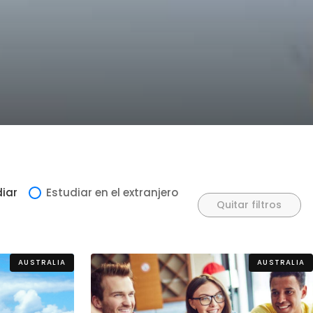
llo Web en
+30 Summer English for
AR
Professionals en Melbourne
iar
Estudiar en el extranjero
Quitar filtros
AUSTRALIA
AUSTRALIA