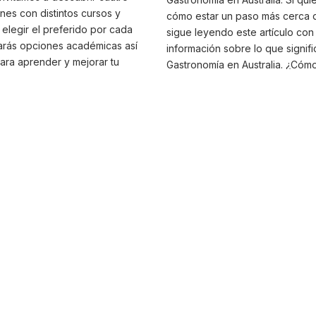
nes con distintos cursos y
cómo estar un paso más cerca d
elegir el preferido por cada
sigue leyendo este artículo con 
rarás opciones académicas así
información sobre lo que signifi
ra aprender y mejorar tu
Gastronomía en Australia. ¿Cómo
és ¿Listo para conocer los
estudiantil en Australia? De seg
 mejores lugares para estudiar
primera vez que escuchas decir
les son los mejores lugares
educativo australiano es de alto
n Galway? Atlantic Language
aseguramos que si decides estu
r inglés en Galway será una
Gastronomía en Australia, recibi
lvidable si decides hacerlo en
formación de primera categoría
e. Esta escuela se...
estamos tan seguros de esto? P
y la metodología de enseñanza..
AUSTRALIA