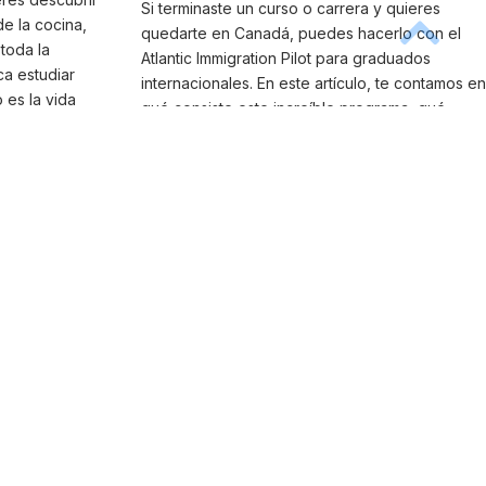
Si terminaste un curso o carrera y quieres
e la cocina,
quedarte en Canadá, puedes hacerlo con el
toda la
Atlantic Immigration Pilot para graduados
ca estudiar
internacionales. En este artículo, te contamos en
 es la vida
qué consiste este increíble programa, qué
uro no es la
requisitos debes cumplir para participar y
 que el sistema
cómo es el paso a paso para obtener con éxito
 nivel. Te
una residencia permanente en Canadá a través
diar
del Atlantic Immigration Pilot para graduados
rás una
internacionales. ¿Qué es el Atlantic Immigration
. ¿Por qué
Pilot para graduados internacionales? El Atlantic
orque la cultura
Immigration Pilot para graduados
.
internacionales es un programa creado en 2017
con el objetivo de asistir a los empleadores
canadienses a contratar trabajadores
capacitados y graduados...
IRLANDA
ESPAÑA