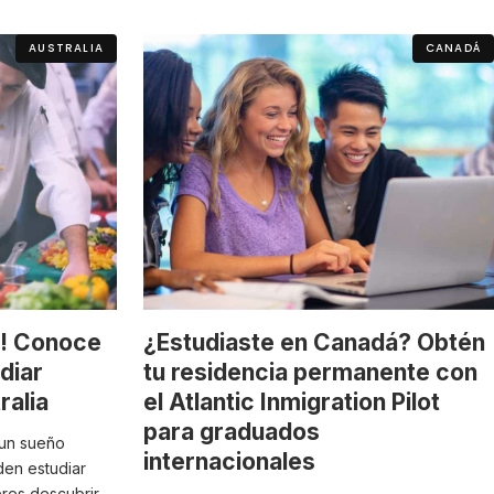
AUSTRALIA
CANADÁ
f! Conoce
¿Estudiaste en Canadá? Obtén
diar
tu residencia permanente con
ralia
el Atlantic Inmigration Pilot
para graduados
 un sueño
internacionales
den estudiar
eres descubrir