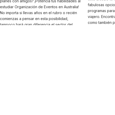
planes con amigos? ¡Potencia tus habilidades al
fabulosas opcio
estudiar Organización de Eventos en Australia!
programas para 
No importa si llevas años en el rubro o recién
viajero. Encont
comienzas a pensar en esta posibilidad,
como también pa
tampoco hará gran diferencia el sector del
manejo del ingl
mercado al que estés apuntando, este curso
encantos de los
de posgrado te dará todas las herramientas
en Galway? ¿Cuá
para tener un gran éxito en el mundo
para estudiar e
organizacional. Si te interesa saber cómo
Galway Aprende
puedes hacer para estar un paso más cerca de
experiencia ino
liderar la producción y coordinación de los
Atlantic Languag
eventos más importantes, sigue leyendo este
artículo con toda la información sobre lo...
CANADÁ