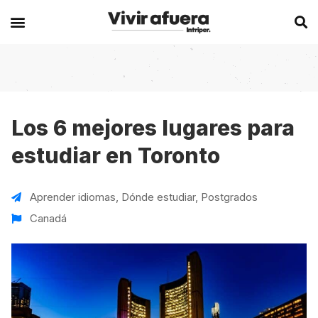
Secciones
Europa
Experiencias en el extranjero
Becas
Alemania
Australia
Los 6 mejores lugares para
estudiar en Toronto
Historias de viajeros
Bélgica
Canadá
Intercambios
Chipre
España
Aprender idiomas
,
Dónde estudiar
,
Postgrados
Postgrados
España
Irlanda
Canadá
Visas
Francia
Malta
Voluntariados
Irlanda
Nueva Zelanda
Work
Italia