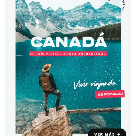
Condiciones
América
ENVIAR
Estudia Inglés frente al Mediterráneo
Brasil
Canadá
Estados Unidos
Australia permitirá la entrada de
Ecuador
estudiantes y trabajadores cualificados
vacunados contra el Covid-19
México
Agustina Fontirroig
23/11/2021
VER TODOS LOS PAÍSES
Estudia un Bachelor de IT en Cork