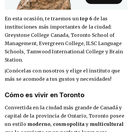
En esta ocasión, te traemos un
top 6
de las
instituciones más importantes de la ciudad:
8 ciudades para tomar cursos de inglés
Greystone College Canada, Toronto School of
intensivo
Management, Evergreen College, ILSC Language
Barbie Castoldi
09/11/2021
Estudia Business en Auckland
Schools, Tamwood International College y Brain
Station.
¡Conócelas con nosotros y elige el instituto que
más se acomode a tus gustos y necesidades!
Cómo es vivir en Toronto
Convertida en la ciudad más grande de Canadá y
capital de la provincia de Ontario, Toronto posee
un estilo
moderno
,
cosmopolita
y
multicultural
Estudia Desarrollo Web en Toronto