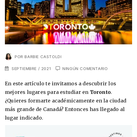
VER TODAS LAS EXPERIENCIAS
Working Holidays
Malta
Lo último sobre intercambios
Reino Unido
Suecia
Síguenos en las redes
Asia
POR
BARBIE CASTOLDI
China
SEPTIEMBRE / 2021
NINGÚN COMENTARIO
Corea del Sur
Suscríbete a nuestro
Estudia un Máster de Marketing en Madrid
En este artículo te invitamos a descubrir los
Japón
newsletter
mejores lugares para estudiar en
Toronto
.
Los países que más innovan en el campo
Recibe toda la info que necesitas para
¿Quieres formarte académicamente en la ciudad
digital
Oceanía
vivir afuera.
más grande de Canadá? Entonces has llegado al
lugar indicado.
Romina Guzman
24/11/2021
Australia
Nueva Zelanda
He leído y acepto los Términos y