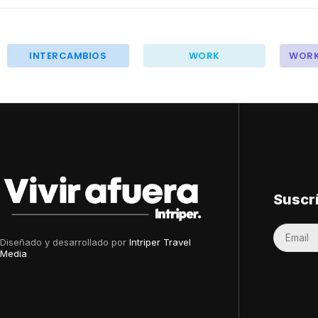
INTERCAMBIOS
WORK
WORK
Suscr
Diseñado y desarrollado por
Intriper Travel
Media