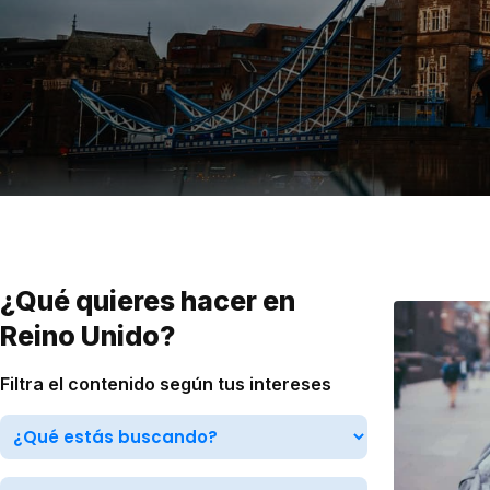
VER TODAS LAS EXPERIENCIAS
Working Holidays
Malta
Reino Unido
Suecia
¿Qué quieres hacer en
Reino Unido?
Filtra el contenido según tus intereses