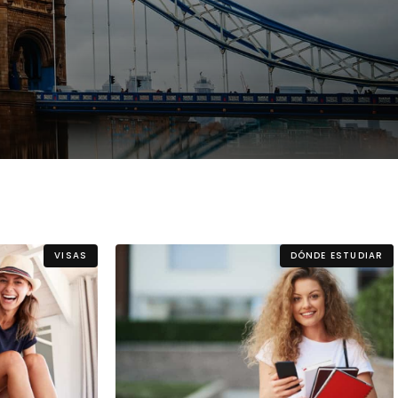
llo Web en
+30 Summer English for
AR
Professionals en Melbourne
VISAS
DÓNDE ESTUDIAR