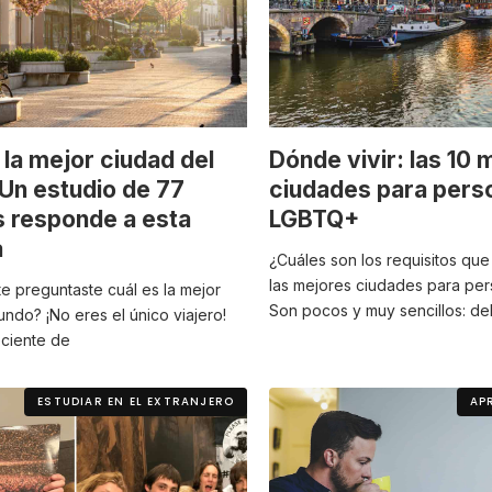
 la mejor ciudad del
Dónde vivir: las 10 
Un estudio de 77
ciudades para pers
 responde a esta
LGBTQ+
a
¿Cuáles son los requisitos qu
las mejores ciudades para p
e preguntaste cuál es la mejor
Son pocos y muy sencillos: d
ndo? ¡No eres el único viajero!
eciente de
ESTUDIAR EN EL EXTRANJERO
AP