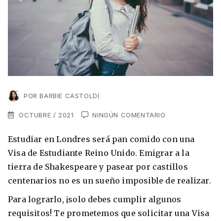
VER TODAS LAS EXPERIENCIAS
Working Holidays
Malta
Lo último sobre intercambios
Reino Unido
Suecia
Síguenos en las redes
Asia
China
POR
BARBIE CASTOLDI
Corea del Sur
OCTUBRE / 2021
NINGÚN COMENTARIO
Suscríbete a nuestro
Estudia un Máster de Marketing en Madrid
Japón
Estudiar en Londres será pan comido con una
newsletter
Visa de Estudiante Reino Unido. Emigrar a la
Los países que más innovan en el campo
Recibe toda la info que necesitas para
tierra de Shakespeare y pasear por castillos
digital
Oceanía
vivir afuera.
centenarios no es un sueño imposible de realizar.
Romina Guzman
24/11/2021
Australia
Para lograrlo, ¡solo debes cumplir algunos
requisitos! Te prometemos que solicitar una Visa
Nueva Zelanda
He leído y acepto los Términos y