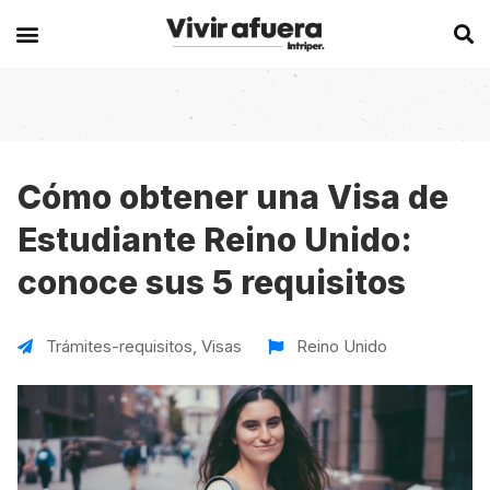
Secciones
Europa
Experiencias en el extranjero
Becas
Alemania
Australia
Cómo obtener una Visa de
Estudiante Reino Unido:
Historias de viajeros
Bélgica
Canadá
conoce sus 5 requisitos
Intercambios
Chipre
España
Postgrados
España
Irlanda
Trámites-requisitos
,
Visas
Reino Unido
Visas
Francia
Malta
Voluntariados
Irlanda
Nueva Zelanda
Work
Italia