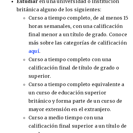
Estudiar
en una universidad o institución
británica alguno de los siguientes:
Curso a tiempo completo, de al menos 15
horas semanales, con una calificación
8 ciudades para tomar cursos de inglés
final menor a un título de grado. Conoce
intensivo
más sobre las categorías de calificación
Barbie Castoldi
09/11/2021
aquí
.
Estudia Business en Auckland
Curso a tiempo completo con una
calificación final de título de grado o
superior.
Curso a tiempo completo equivalente a
un curso de educación superior
británico y forma parte de un curso de
mayor extensión en el extranjero.
Curso a medio tiempo con una
calificación final superior a un título de
Estudia Desarrollo Web en Toronto