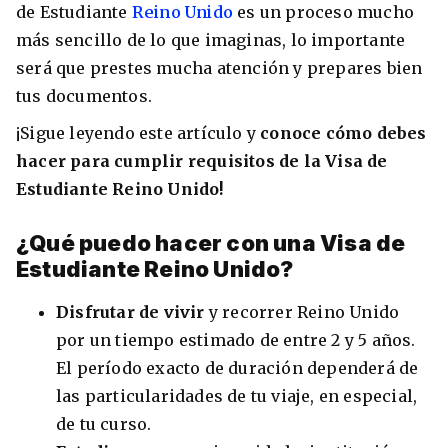
de Estudiante
Reino Unido
es un proceso mucho
Condiciones
América
más sencillo de lo que imaginas, lo importante
ENVIAR
será que prestes mucha atención y prepares bien
Estudia Inglés frente al Mediterráneo
tus documentos.
Brasil
¡Sigue leyendo este artículo y
conoce cómo debes
Canadá
hacer para cumplir requisitos de la Visa de
Estados Unidos
Estudiante Reino Unido!
Australia permitirá la entrada de
Ecuador
estudiantes y trabajadores cualificados
¿Qué puedo hacer con una Visa de
vacunados contra el Covid-19
México
Estudiante Reino Unido?
Agustina Fontirroig
23/11/2021
Disfrutar de vivir
y recorrer Reino Unido
VER TODOS LOS PAÍSES
por un tiempo estimado de entre 2 y 5 años.
Estudia un Bachelor de IT en Cork
El período exacto de duración dependerá de
las particularidades de tu viaje, en especial,
de tu curso.