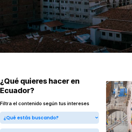
VER TODAS LAS EXPERIENCIAS
Working Holidays
Malta
Reino Unido
Suecia
¿Qué quieres hacer en
Ecuador?
Filtra el contenido según tus intereses