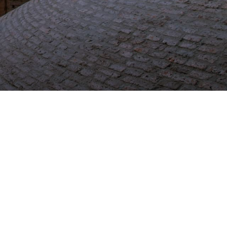
llo Web en
+30 Summer English for
AR
Professionals en Melbourne