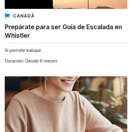
CANADÁ
Prepárate para ser Guía de Escalada en
8 ciudades para tomar cursos de inglés
Whistler
intensivo
Barbie Castoldi
09/11/2021
Sí permite trabajar
Estudia Business en Auckland
Duración: Desde 6 meses
Estudia Desarrollo Web en Toronto