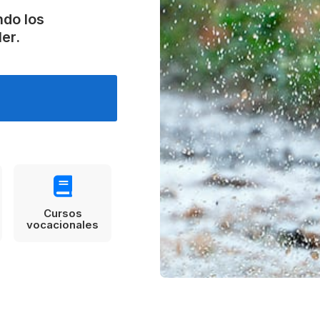
Estudia Business en Auckland
Estudia Desarro
ENVI
ndo los
Toronto
er.
Cursos
vocacionales