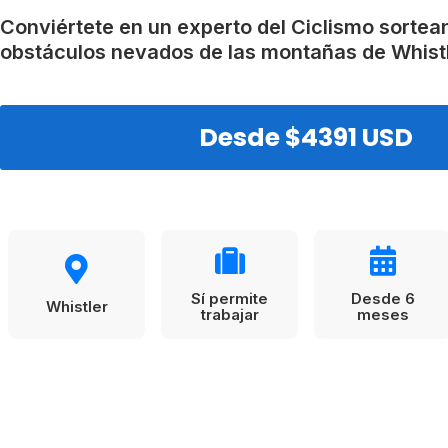
VER TODAS LAS EXPERIENCIAS
Working Holidays
Malta
Conviértete en un experto del Ciclismo sortea
obstáculos nevados de las montañas de Whistl
Reino Unido
Suecia
Desde $4391 USD
Sí permite
Desde 6
Whistler
trabajar
meses