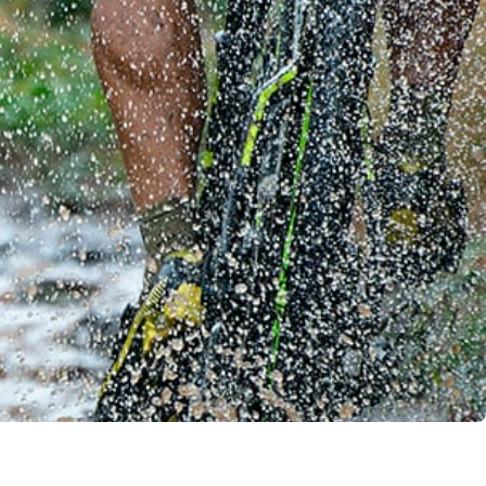
llo Web en
+30 Summer English for
AR
Professionals en Melbourne