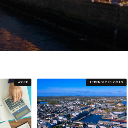
llo Web en
+30 Summer English for
AR
Professionals en Melbourne
WORK
APRENDER IDIOMAS