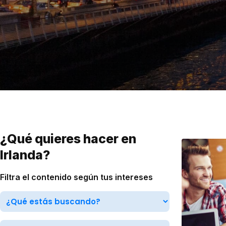
VER TODAS LAS EXPERIENCIAS
Working Holidays
Malta
Reino Unido
Suecia
¿Qué quieres hacer en
Irlanda?
Filtra el contenido según tus intereses