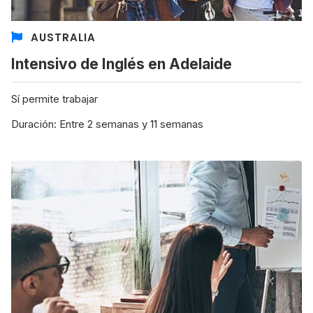
AUSTRALIA
Intensivo de Inglés en Adelaide
8 ciudades para tomar cursos de inglés
intensivo
Sí permite trabajar
Barbie Castoldi
09/11/2021
Estudia Business en Auckland
Duración: Entre 2 semanas y 11 semanas
Estudia Desarrollo Web en Toronto