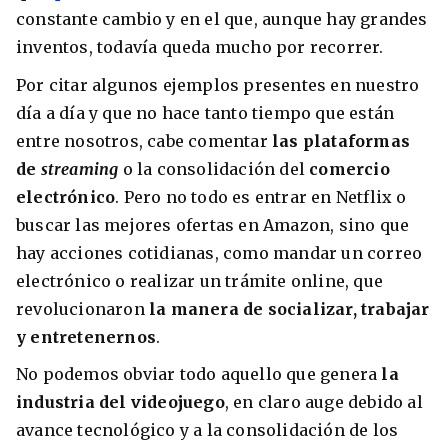
constante cambio y en el que, aunque hay grandes
Condiciones
América
inventos, todavía queda mucho por recorrer.
ENVIAR
Por citar algunos ejemplos presentes en nuestro
Estudia Inglés frente al Mediterráneo
Brasil
día a día y que no hace tanto tiempo que están
Canadá
entre nosotros, cabe comentar
las plataformas
de
streaming
o la consolidación del
comercio
Estados Unidos
electrónico
. Pero no todo es entrar en Netflix o
Australia permitirá la entrada de
Ecuador
estudiantes y trabajadores cualificados
buscar las mejores ofertas en Amazon, sino que
vacunados contra el Covid-19
hay acciones cotidianas, como mandar un correo
México
electrónico o realizar un trámite online, que
Agustina Fontirroig
23/11/2021
revolucionaron
la manera de socializar, trabajar
y entretenernos
.
VER TODOS LOS PAÍSES
Estudia un Bachelor de IT en Cork
No podemos obviar todo aquello que genera
la
industria del videojuego
, en claro auge debido al
avance tecnológico y a la consolidación de los