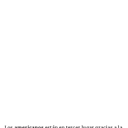
Los
americanos
están en tercer lugar gracias a la