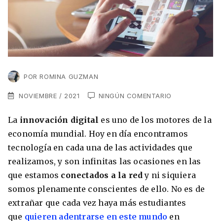
VER TODAS LAS EXPERIENCIAS
Working Holidays
Malta
Lo último sobre intercambios
Reino Unido
Suecia
Síguenos en las redes
Asia
POR
ROMINA GUZMAN
China
NOVIEMBRE / 2021
NINGÚN COMENTARIO
Corea del Sur
La
innovación digital
es uno de los motores de la
Suscríbete a nuestro
Estudia un Máster de Marketing en Madrid
economía mundial. Hoy en día encontramos
Japón
newsletter
tecnología en cada una de las actividades que
Los países que más innovan en el campo
Recibe toda la info que necesitas para
realizamos, y son infinitas las ocasiones en las
digital
Oceanía
vivir afuera.
que estamos
conectados a la red
y ni siquiera
somos plenamente conscientes de ello. No es de
Romina Guzman
24/11/2021
Australia
extrañar que cada vez haya más estudiantes
que
quieren adentrarse en este mundo
en
Nueva Zelanda
He leído y acepto los Términos y