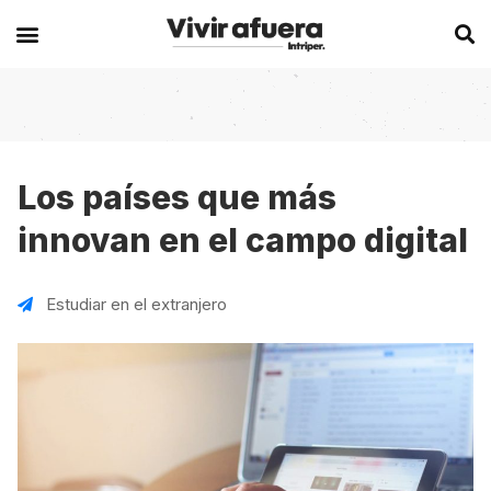
Secciones
Europa
Experiencias en el extranjero
Becas
Alemania
Australia
Los países que más
innovan en el campo digital
Historias de viajeros
Bélgica
Canadá
Intercambios
Chipre
España
Estudiar en el extranjero
Postgrados
España
Irlanda
Visas
Francia
Malta
Voluntariados
Irlanda
Nueva Zelanda
Work
Italia