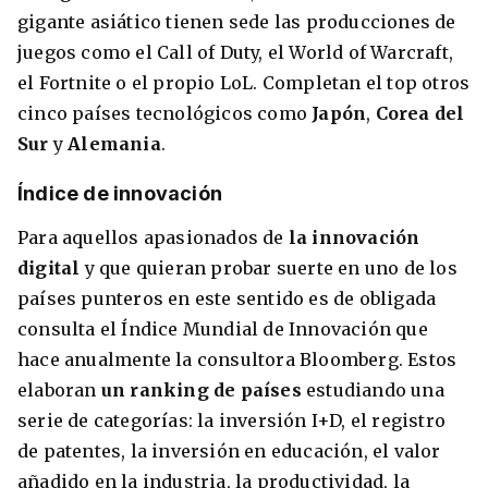
gigante asiático tienen sede las producciones de
juegos como el Call of Duty, el World of Warcraft,
el Fortnite o el propio LoL. Completan el top otros
cinco países tecnológicos como
Japón
,
Corea del
Sur
y
Alemania
.
Índice de innovación
Para aquellos apasionados de
la innovación
digital
y que quieran probar suerte en uno de los
+30 Summer English for Professionals en
países punteros en este sentido es de obligada
Melbourne
consulta el Índice Mundial de Innovación que
hace anualmente la consultora Bloomberg. Estos
elaboran
un ranking de países
estudiando una
serie de categorías: la inversión I+D, el registro
de patentes, la inversión en educación, el valor
añadido en la industria, la productividad, la