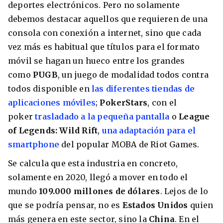
deportes electrónicos. Pero no solamente
debemos destacar aquellos que requieren de una
consola con conexión a internet, sino que cada
vez más es habitual que títulos para el formato
8 ciudades para tomar cursos de inglés
móvil se hagan un hueco entre los grandes
intensivo
como
PUGB
, un juego de modalidad todos contra
Barbie Castoldi
09/11/2021
Estudia Business en Auckland
todos disponible en
las diferentes tiendas de
aplicaciones móviles
;
PokerStars
, con el
poker
trasladado a la pequeña pantalla
o
League
of Legends: Wild Rift
,
una adaptación para el
smartphone
del popular MOBA de Riot Games.
Se calcula que esta industria en concreto,
solamente en 2020, llegó a mover en todo el
mundo
109.000 millones de dólares
. Lejos de lo
que se podría pensar, no es
Estados Unidos
quien
más genera en este sector, sino la
China
. En el
Estudia Desarrollo Web en Toronto