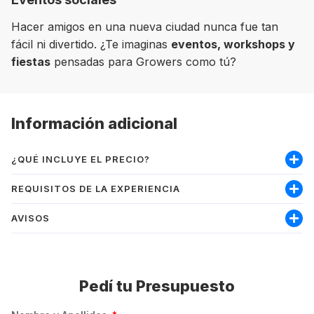
Hacer amigos en una nueva ciudad nunca fue tan
fácil ni divertido. ¿Te imaginas
eventos, workshops y
fiestas
pensadas para Growers como tú?
Información adicional
¿QUÉ INCLUYE EL PRECIO?
Incluye:
REQUISITOS DE LA EXPERIENCIA
Curso vocacional
AVISOS
Soy mayor de 18 años
Materiales
Nivel mínimo inglés intermedio-alto
Asesoramiento de gestión de seguro médico
PRECIO:
Permite trabajar
Pedí tu Presupuesto
Los precios se muestran en la moneda local del
Matrícula
destino, por lo que el precio total dependerá del