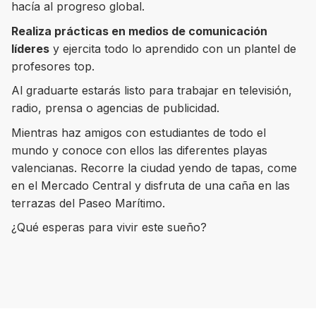
hacía al progreso global.
Realiza prácticas en medios de comunicación
líderes
y ejercita todo lo aprendido con un plantel de
profesores top.
8 ciudades para tomar cursos de inglés
intensivo
Al graduarte estarás listo para trabajar en televisión,
radio, prensa o agencias de publicidad.
Barbie Castoldi
09/11/2021
Estudia Business en Auckland
Mientras haz amigos con estudiantes de todo el
mundo y conoce con ellos las diferentes playas
valencianas. Recorre la ciudad yendo de tapas, come
en el Mercado Central y disfruta de una caña en las
terrazas del Paseo Marítimo.
¿Qué esperas para vivir este sueño?
Estudia Desarrollo Web en Toronto