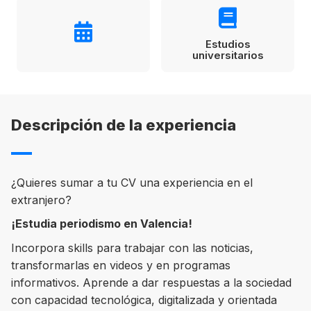
Condiciones
América
Estudios
ENVIAR
universitarios
Estudia Inglés frente al Mediterráneo
Brasil
Canadá
Descripción de la experiencia
Estados Unidos
Australia permitirá la entrada de
Ecuador
estudiantes y trabajadores cualificados
vacunados contra el Covid-19
México
¿Quieres sumar a tu CV una experiencia en el
extranjero?
Agustina Fontirroig
23/11/2021
¡Estudia periodismo en Valencia!
VER TODOS LOS PAÍSES
Estudia un Bachelor de IT en Cork
Incorpora skills para trabajar con las noticias,
transformarlas en videos y en programas
informativos. Aprende a dar respuestas a la sociedad
con capacidad tecnológica, digitalizada y orientada