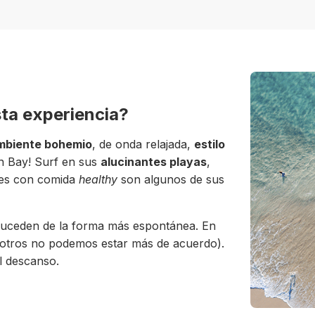
sta experiencia?
mbiente bohemio
, de onda relajada,
estilo
on Bay! Surf en sus
alucinantes playas
,
ores con comida
healthy
son algunos de sus
s suceden de la forma más espontánea. En
sotros no podemos estar más de acuerdo).
l descanso.