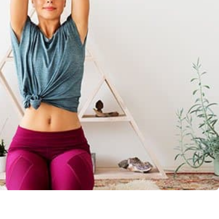
llo Web en
+30 Summer English for
AR
Professionals en Melbourne