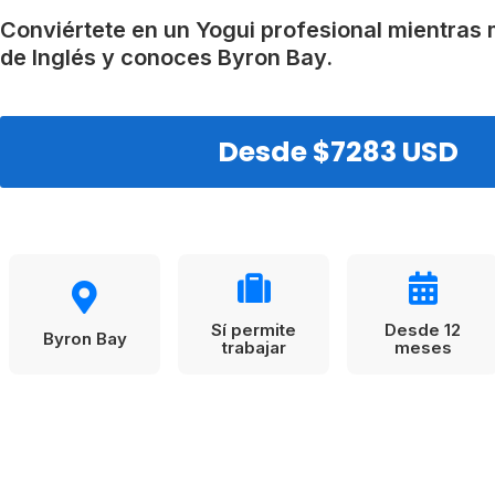
VER TODAS LAS EXPERIENCIAS
Working Holidays
Malta
Conviértete en un Yogui profesional mientras m
de Inglés y conoces Byron Bay.
Reino Unido
Suecia
Desde $7283 USD
Sí permite
Desde 12
Byron Bay
trabajar
meses