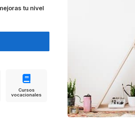
Estudia Business en Auckland
Estudia Desarro
ENVI
ejoras tu nivel
Toronto
Cursos
vocacionales