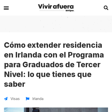
Secciones
Europa
Experiencias en el extranjero
Becas
Alemania
Australia
Cómo extender residencia
en Irlanda con el Programa
Historias de viajeros
Bélgica
Canadá
para Graduados de Tercer
Intercambios
Chipre
España
Nivel: lo que tienes que
Postgrados
España
Irlanda
saber
Visas
Francia
Malta
Voluntariados
Irlanda
Nueva Zelanda
Visas
Irlanda
Work
Italia