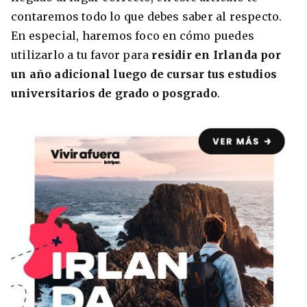
contaremos todo lo que debes saber al respecto.
Condiciones
América
En especial, haremos foco en cómo puedes
ENVIAR
utilizarlo a tu favor para
residir en Irlanda por
Estudia Inglés frente al Mediterráneo
Brasil
un año adicional luego de cursar tus estudios
universitarios de grado o posgrado
.
Canadá
Estados Unidos
Australia permitirá la entrada de
Ecuador
estudiantes y trabajadores cualificados
vacunados contra el Covid-19
México
Agustina Fontirroig
23/11/2021
VER TODOS LOS PAÍSES
Estudia un Bachelor de IT en Cork