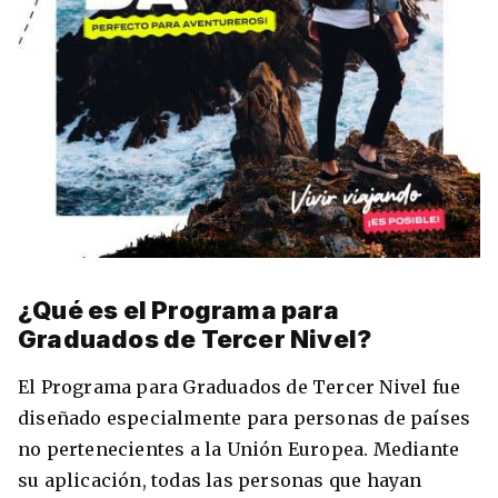
8 ciudades para tomar cursos de inglés
intensivo
Barbie Castoldi
09/11/2021
Estudia Business en Auckland
¿Qué es el Programa para
Graduados de Tercer Nivel?
El Programa para Graduados de Tercer Nivel fue
diseñado especialmente para personas de países
no pertenecientes a la Unión Europea. Mediante
su aplicación, todas las personas que hayan
Estudia Desarrollo Web en Toronto