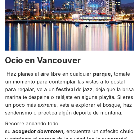
Ocio en Vancouver
Haz planes al aire libre en cualquier
parque,
tómate
un momento para contemplar las vistas a lo postal
para regalar, ve a un
festival
de jazz, deja que la brisa
marina te despeine o relájate en alguna playita. Si eres
un poco más
extreme
, vete a explorar el bosque, haz
senderismo o practica algún deporte de montaña.
Recorre andando todo
su
acogedor
downtown,
encuentra un cafecito chulo
y entrégate al parque de la ciudad (no lo superarás).