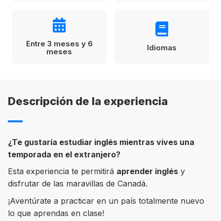
Condiciones
América
ENVIAR
Estudia Inglés frente al Mediterráneo
Entre 3 meses y 6
Idiomas
Brasil
meses
Canadá
Estados Unidos
Descripción de la experiencia
Australia permitirá la entrada de
Ecuador
estudiantes y trabajadores cualificados
vacunados contra el Covid-19
México
¿Te gustaría estudiar inglés mientras vives una
Agustina Fontirroig
23/11/2021
temporada en el extranjero?
VER TODOS LOS PAÍSES
Esta experiencia te permitirá
aprender inglés
y
Estudia un Bachelor de IT en Cork
disfrutar de las maravillas de Canadá.
¡Aventúrate a practicar en un país totalmente nuevo
lo que aprendas en clase!