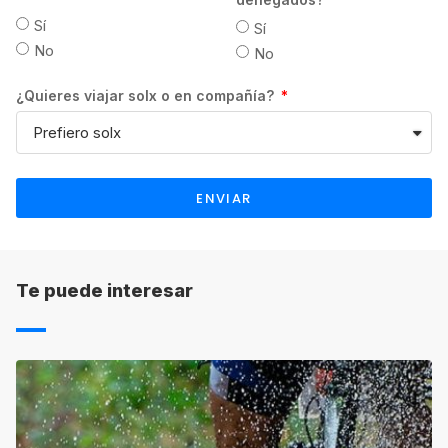
devolución del importe ya pagado por el
Sí
Sí
estudiante, si la escuela determina retener el
No
No
pago de matrícula en concepto de gastos de
¿Quieres viajar solx o en compañía?
gestión atendiendo a sus propias
condiciones. Asimismo, el plazo de
devolución será también el indicado por
cada una de las escuelas.
ENVIAR
PLANES DE PAGO EN CANADÁ:
Es
necesario que abones la totalidad del pago
antes de llegar a tu destino, pero puedes
fraccionar el pago.
Te puede interesar