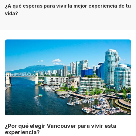
¿A qué esperas para vivir la mejor experiencia de tu
vida?
8 ciudades para tomar cursos de inglés
intensivo
Barbie Castoldi
09/11/2021
Estudia Business en Auckland
¿Por qué elegir Vancouver para vivir esta
experiencia?
Estudia Desarrollo Web en Toronto