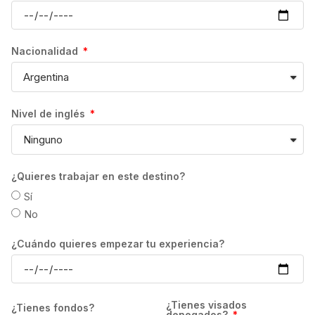
todo caso, de la escuela en cuestión; así
como del Departamento de Inmigración
correspondiente.
Nacionalidad
CANCELACIONES:
En caso de cancelación
del curso habrá que atender las condiciones
establecidas por cada una de las escuelas.
Nivel de inglés
Estas podrán variar en función del número
de semanas contratadas, así como del perfil
de cada estudiante.
En todo caso, la devolución se efectuará en
¿Quieres trabajar en este destino?
la moneda local del destino, por lo que el
Sí
importe devuelto al estudiante dependerá
No
del tipo de cambio vigente en el momento en
que se realice la transferencia. Los gastos
¿Cuándo quieres empezar tu experiencia?
de transferencia correrán a cuenta del
estudiante.
GrowPro Experience no se hace
¿Tienes visados
¿Tienes fondos?
responsable, en ningún caso, de la
denegados?