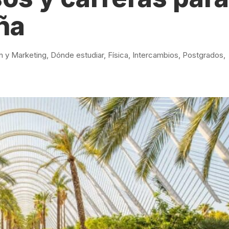
Estudia Business en Auckland
Estudia Desarro
ENVI
ña
Toronto
n y Marketing
,
Dónde estudiar
,
Física
,
Intercambios
,
Postgrados
,