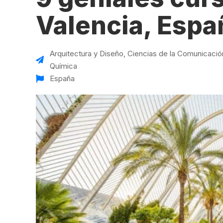
VER TODAS LAS EXPERIENCIAS
Working Holidays
Malta
Valencia, Espa
Reino Unido
Suecia
Arquitectura y Diseño
,
Ciencias de la Comunicació
Química
España