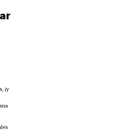
ar
, ¡y
iana
ales