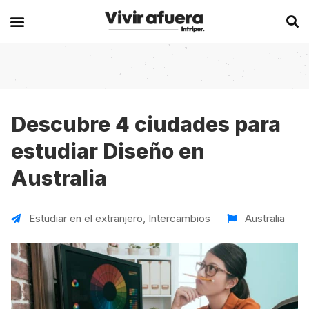
Secciones
Europa
Experiencias en el extranjero
Becas
Alemania
Australia
Descubre 4 ciudades para
estudiar Diseño en
Historias de viajeros
Bélgica
Canadá
Australia
Intercambios
Chipre
España
Postgrados
España
Irlanda
Estudiar en el extranjero
,
Intercambios
Australia
Visas
Francia
Malta
Voluntariados
Irlanda
Nueva Zelanda
Work
Italia