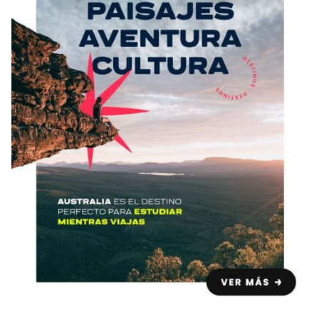
Condiciones
América
ENVIAR
Estudia Inglés frente al Mediterráneo
Brasil
Canadá
Estados Unidos
Australia permitirá la entrada de
Ecuador
estudiantes y trabajadores cualificados
vacunados contra el Covid-19
México
Agustina Fontirroig
23/11/2021
VER TODOS LOS PAÍSES
Estudia un Bachelor de IT en Cork