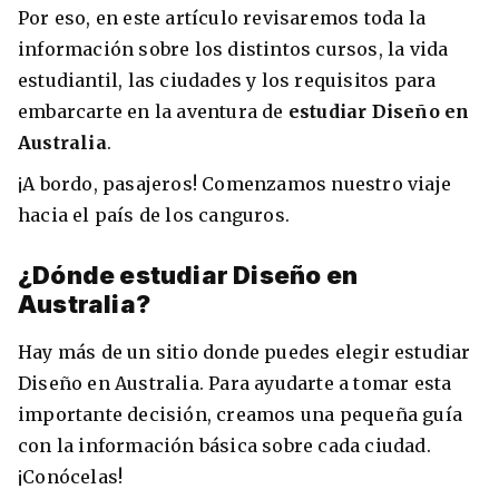
Por eso, en este artículo revisaremos toda la
información sobre los distintos cursos, la vida
estudiantil, las ciudades y los requisitos para
embarcarte en la aventura de
estudiar Diseño en
8 ciudades para tomar cursos de inglés
intensivo
Australia
.
¡A bordo, pasajeros! Comenzamos nuestro viaje
Barbie Castoldi
09/11/2021
Estudia Business en Auckland
hacia el país de los canguros.
¿Dónde estudiar Diseño en
Australia?
Hay más de un sitio donde puedes elegir estudiar
Diseño en Australia. Para ayudarte a tomar esta
importante decisión, creamos una pequeña guía
con la información básica sobre cada ciudad.
¡Conócelas!
Estudia Desarrollo Web en Toronto