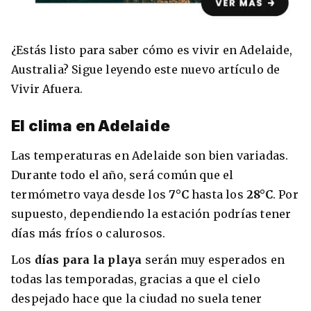
¿Estás listo para saber cómo es vivir en Adelaide,
Australia? Sigue leyendo este nuevo artículo de
8 ciudades para tomar cursos de inglés
intensivo
Vivir Afuera.
Barbie Castoldi
09/11/2021
Estudia Business en Auckland
El clima en Adelaide
Las temperaturas en Adelaide son bien variadas.
Durante todo el año, será común que el
termómetro vaya desde los
7°C
hasta los
28°C
. Por
supuesto, dependiendo la estación podrías tener
días más fríos o calurosos.
Los
días para la playa
serán muy esperados en
todas las temporadas, gracias a que el cielo
despejado hace que la ciudad no suela tener
Estudia Desarrollo Web en Toronto