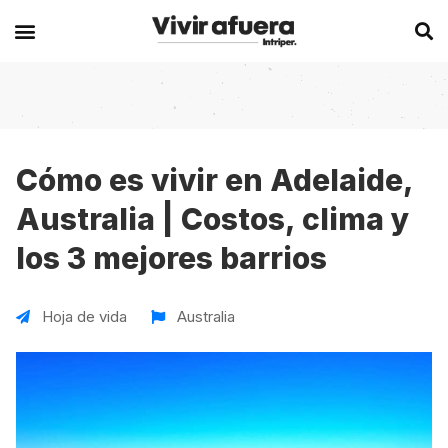
Secciones
Europa
Experiencias en el extranjero
Becas
Alemania
Australia
Cómo es vivir en Adelaide,
Australia | Costos, clima y
Historias de viajeros
Bélgica
Canadá
los 3 mejores barrios
Intercambios
Chipre
España
Postgrados
España
Irlanda
Hoja de vida
Australia
Visas
Francia
Malta
Voluntariados
Irlanda
Nueva Zelanda
Work
Italia