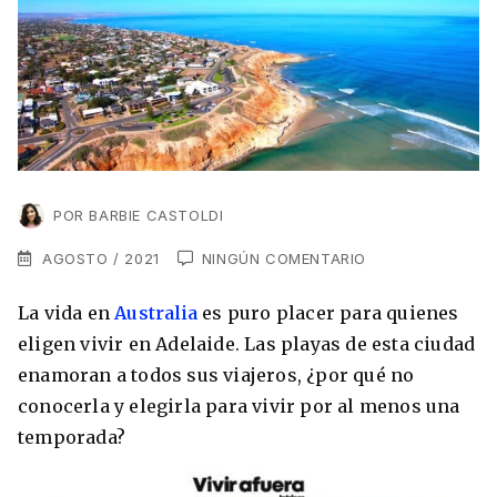
VER TODAS LAS EXPERIENCIAS
Working Holidays
Malta
Lo último sobre intercambios
Reino Unido
Suecia
Síguenos en las redes
Asia
China
POR
BARBIE CASTOLDI
Corea del Sur
AGOSTO / 2021
NINGÚN COMENTARIO
Suscríbete a nuestro
Estudia un Máster de Marketing en Madrid
Japón
La vida en
Australia
es puro placer para quienes
newsletter
eligen vivir en Adelaide. Las playas de esta ciudad
Los países que más innovan en el campo
Recibe toda la info que necesitas para
enamoran a todos sus viajeros, ¿por qué no
digital
Oceanía
vivir afuera.
conocerla y elegirla para vivir por al menos una
Romina Guzman
24/11/2021
temporada?
Australia
Nueva Zelanda
He leído y acepto los Términos y