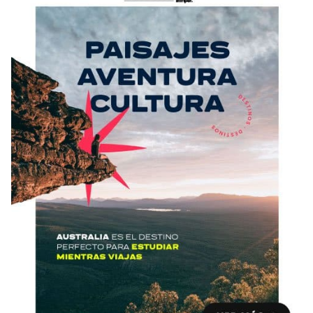
Condiciones
América
ENVIAR
Estudia Inglés frente al Mediterráneo
Brasil
Canadá
Estados Unidos
Australia permitirá la entrada de
Ecuador
estudiantes y trabajadores cualificados
vacunados contra el Covid-19
México
Agustina Fontirroig
23/11/2021
VER TODOS LOS PAÍSES
Estudia un Bachelor de IT en Cork