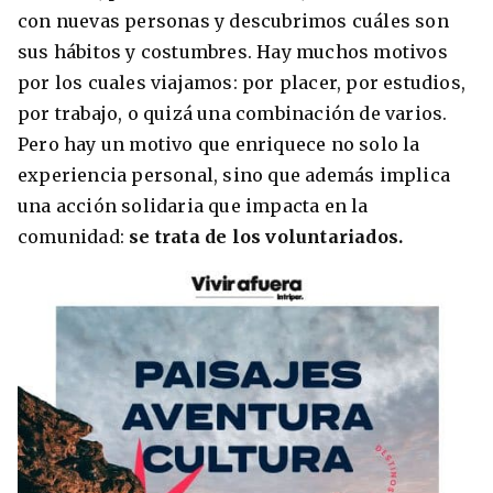
con nuevas personas y descubrimos cuáles son
Condiciones
América
sus hábitos y costumbres. Hay muchos motivos
ENVIAR
por los cuales viajamos: por placer, por estudios,
Estudia Inglés frente al Mediterráneo
Brasil
por trabajo, o quizá una combinación de varios.
Pero hay un motivo que enriquece no solo la
Canadá
experiencia personal, sino que además implica
Estados Unidos
una acción solidaria que impacta en la
Australia permitirá la entrada de
comunidad:
se trata de los voluntariados.
Ecuador
estudiantes y trabajadores cualificados
vacunados contra el Covid-19
México
Agustina Fontirroig
23/11/2021
VER TODOS LOS PAÍSES
Estudia un Bachelor de IT en Cork