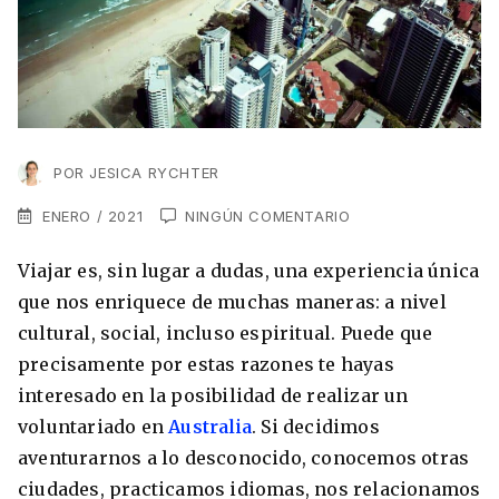
VER TODAS LAS EXPERIENCIAS
Working Holidays
Malta
Lo último sobre intercambios
Reino Unido
Suecia
Síguenos en las redes
Asia
POR
JESICA RYCHTER
China
ENERO / 2021
NINGÚN COMENTARIO
Corea del Sur
Viajar es, sin lugar a dudas, una experiencia única
Suscríbete a nuestro
Estudia un Máster de Marketing en Madrid
que nos enriquece de muchas maneras: a nivel
Japón
newsletter
cultural, social, incluso espiritual. Puede que
Los países que más innovan en el campo
Recibe toda la info que necesitas para
precisamente por estas razones te hayas
digital
Oceanía
vivir afuera.
interesado en la posibilidad de realizar un
voluntariado en
Australia
. Si decidimos
Romina Guzman
24/11/2021
Australia
aventurarnos a lo desconocido, conocemos otras
ciudades, practicamos idiomas, nos relacionamos
Nueva Zelanda
He leído y acepto los Términos y