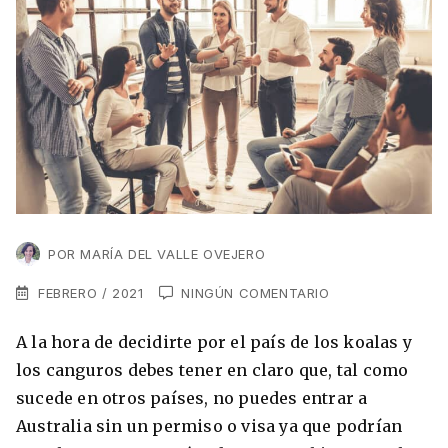
VER TODAS LAS EXPERIENCIAS
Working Holidays
Malta
Lo último sobre intercambios
Reino Unido
Suecia
Síguenos en las redes
Asia
China
Corea del Sur
POR
MARÍA DEL VALLE OVEJERO
Suscríbete a nuestro
Estudia un Máster de Marketing en Madrid
Japón
newsletter
FEBRERO / 2021
NINGÚN COMENTARIO
Los países que más innovan en el campo
Recibe toda la info que necesitas para
digital
A la hora de decidirte por el país de los koalas y
Oceanía
vivir afuera.
los canguros debes tener en claro que, tal como
Romina Guzman
24/11/2021
sucede en otros países, no puedes entrar a
Australia
Australia sin un permiso o visa ya que podrían
Nueva Zelanda
He leído y acepto los Términos y