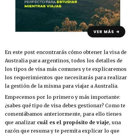
8 ciudades para tomar cursos de inglés
intensivo
Barbie Castoldi
09/11/2021
En este post encontrarás cómo obtener la visa de
Estudia Business en Auckland
Australia para argentinos, todos los detalles de
los tipos de visa más comunes y te explicaremos
los requerimientos que necesitarás para realizar
la gestión de la misma para viajar a Australia.
Empecemos por lo primero y más importante:
¿sabes qué tipo de visa debes gestionar? Como te
comentábamos anteriormente, para ello tienes
que analizar
cuál es el propósito de viaje
, una
razón que resuma y te permita explicar lo que
Estudia Desarrollo Web en Toronto