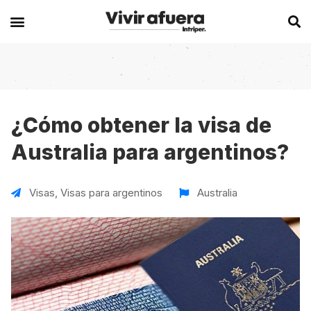
Secciones
Europa
Experiencias en el extranjero
Becas
Alemania
Australia
¿Cómo obtener la visa de
Australia para argentinos?
Historias de viajeros
Bélgica
Canadá
Intercambios
Chipre
España
Visas
,
Visas para argentinos
Australia
Postgrados
España
Irlanda
Visas
Francia
Malta
Voluntariados
Irlanda
Nueva Zelanda
Work
Italia