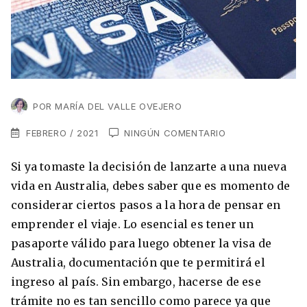
VER TODAS LAS EXPERIENCIAS
Working Holidays
Malta
Lo último sobre intercambios
Reino Unido
Suecia
Síguenos en las redes
Asia
POR
MARÍA DEL VALLE OVEJERO
China
FEBRERO / 2021
NINGÚN COMENTARIO
Corea del Sur
Si ya tomaste la decisión de lanzarte a una nueva
Suscríbete a nuestro
Estudia un Máster de Marketing en Madrid
vida en Australia, debes saber que es momento de
Japón
newsletter
considerar ciertos pasos a la hora de pensar en
Los países que más innovan en el campo
Recibe toda la info que necesitas para
emprender el viaje. Lo esencial es tener un
digital
Oceanía
vivir afuera.
pasaporte válido para luego obtener la visa de
Australia, documentación que te permitirá el
Romina Guzman
24/11/2021
Australia
ingreso al país. Sin embargo, hacerse de ese
trámite no es tan sencillo como parece ya que
Nueva Zelanda
He leído y acepto los Términos y