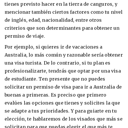
tienes previsto hacer en la tierra de canguros, y
mencionar también ciertos factores como tu nivel
de inglés, edad, nacionalidad, entre otros
criterios que son determinantes para obtener un
permiso de viaje.
Por ejemplo, si quieres ir de vacaciones a
Australia, lo más común y razonable sería obtener
una visa turista. De lo contrario, si tu plan es
profesionalizarte, tendrás que optar por una visa
+30 Summer English for Professionals en
de estudiante. Ten presente que no puedes
Melbourne
solicitar un permiso de visa para ir a Australia de
buenas a primeras. Es preciso que primero
evalúes las opciones que tienes y solicites la que
se adapte a tus prioridades. Y para guiarte en tu
elección, te hablaremos de los visados que más se
solicitan para que puedas elegir el que más te