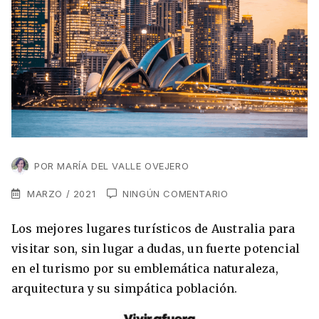
VER TODAS LAS EXPERIENCIAS
Working Holidays
Malta
Lo último sobre intercambios
Reino Unido
Suecia
Síguenos en las redes
Asia
China
Corea del Sur
POR
MARÍA DEL VALLE OVEJERO
Suscríbete a nuestro
Estudia un Máster de Marketing en Madrid
MARZO / 2021
Japón
NINGÚN COMENTARIO
newsletter
Los mejores lugares turísticos de Australia para
Los países que más innovan en el campo
Recibe toda la info que necesitas para
digital
Oceanía
vivir afuera.
visitar son, sin lugar a dudas, un fuerte potencial
en el turismo por su emblemática naturaleza,
Romina Guzman
24/11/2021
Australia
arquitectura y su simpática población.
Nueva Zelanda
He leído y acepto los Términos y