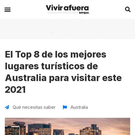
Secciones
Europa
Experiencias en el extranjero
Becas
Alemania
Australia
El Top 8 de los mejores
lugares turísticos de
Historias de viajeros
Bélgica
Canadá
Australia para visitar este
Intercambios
Chipre
España
2021
Postgrados
España
Irlanda
Visas
Francia
Malta
Qué necesitas saber
Australia
Voluntariados
Irlanda
Nueva Zelanda
Work
Italia