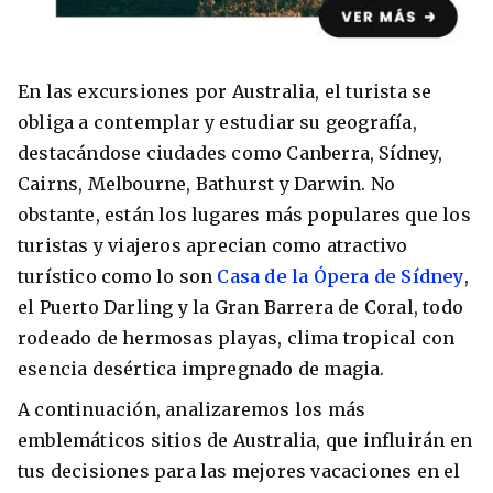
En las excursiones por Australia, el turista se
8 ciudades para tomar cursos de inglés
obliga a contemplar y estudiar su geografía,
intensivo
destacándose ciudades como Canberra, Sídney,
Cairns, Melbourne, Bathurst y Darwin. No
Barbie Castoldi
09/11/2021
Estudia Business en Auckland
obstante, están los lugares más populares que los
turistas y viajeros aprecian como atractivo
turístico como lo son
Casa de la Ópera de Sídney
,
el Puerto Darling y la Gran Barrera de Coral, todo
rodeado de hermosas playas, clima tropical con
esencia desértica impregnado de magia.
A continuación, analizaremos los más
emblemáticos sitios de Australia, que influirán en
tus decisiones para las mejores vacaciones en el
Estudia Desarrollo Web en Toronto