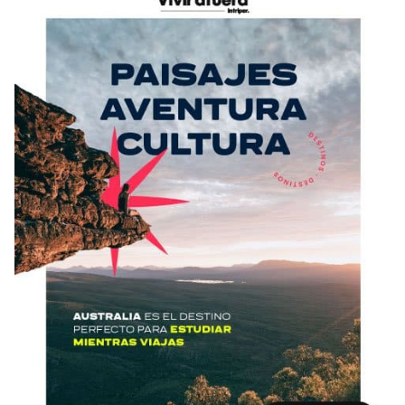
Condiciones
América
ENVIAR
Estudia Inglés frente al Mediterráneo
Brasil
Canadá
Estados Unidos
Australia permitirá la entrada de
Ecuador
estudiantes y trabajadores cualificados
vacunados contra el Covid-19
México
Agustina Fontirroig
23/11/2021
VER TODOS LOS PAÍSES
Estudia un Bachelor de IT en Cork