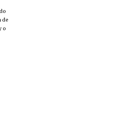
ido
n de
y o