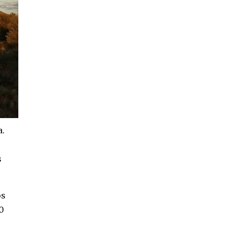
a.
s
os
0