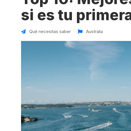
VER TODAS LAS EXPERIENCIAS
Working Holidays
Malta
si es tu primer
Reino Unido
Suecia
Qué necesitas saber
Australia