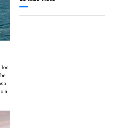
 los
ebe
nso
lo a