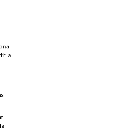
zona
dir a
as
nt
la