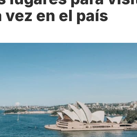
Estudia Business en Auckland
Estudia Desarro
ENVI
a vez en el país
Toronto