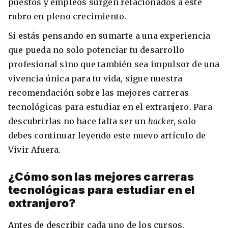
puestos y empleos surgen relacionados a este
Condiciones
rubro en pleno crecimiento.
América
ENVIAR
Si estás pensando en sumarte a una experiencia
Estudia Inglés frente al Mediterráneo
Brasil
que pueda no solo potenciar tu desarrollo
profesional sino que también sea impulsor de una
Canadá
vivencia única para tu vida, sigue nuestra
Estados Unidos
recomendación sobre las mejores carreras
Australia permitirá la entrada de
tecnológicas para estudiar en el extranjero. Para
Ecuador
estudiantes y trabajadores cualificados
descubrirlas no hace falta ser un
hacker
, solo
vacunados contra el Covid-19
México
debes continuar leyendo este nuevo artículo de
Agustina Fontirroig
23/11/2021
Vivir Afuera.
VER TODOS LOS PAÍSES
¿Cómo son las mejores carreras
Estudia un Bachelor de IT en Cork
tecnológicas para estudiar en el
extranjero?
Antes de describir cada uno de los cursos,