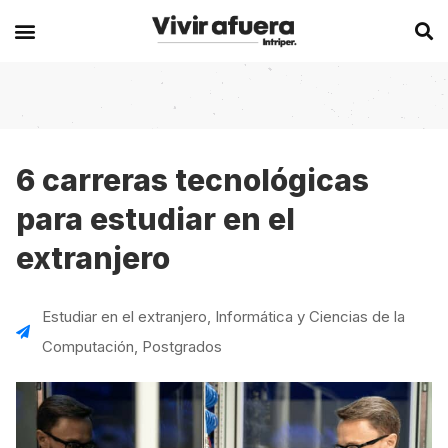
Secciones
Europa
Experiencias en el extranjero
Becas
Alemania
Australia
6 carreras tecnológicas
para estudiar en el
Historias de viajeros
Bélgica
Canadá
extranjero
Intercambios
Chipre
España
Postgrados
España
Irlanda
Estudiar en el extranjero
,
Informática y Ciencias de la
Visas
Francia
Malta
Computación
,
Postgrados
Voluntariados
Irlanda
Nueva Zelanda
Work
Italia