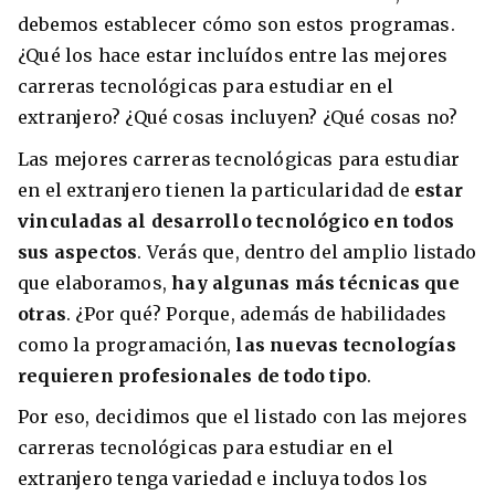
debemos establecer cómo son estos programas.
¿Qué los hace estar incluídos entre las mejores
carreras tecnológicas para estudiar en el
8 ciudades para tomar cursos de inglés
extranjero? ¿Qué cosas incluyen? ¿Qué cosas no?
intensivo
Las mejores carreras tecnológicas para estudiar
Barbie Castoldi
09/11/2021
en el extranjero tienen la particularidad de
estar
Estudia Business en Auckland
vinculadas al desarrollo tecnológico en todos
sus aspectos
. Verás que, dentro del amplio listado
que elaboramos,
hay algunas más técnicas que
otras
. ¿Por qué? Porque, además de habilidades
como la programación,
las nuevas tecnologías
requieren profesionales de todo tipo
.
Por eso, decidimos que el listado con las mejores
carreras tecnológicas para estudiar en el
extranjero tenga variedad e incluya todos los
Estudia Desarrollo Web en Toronto