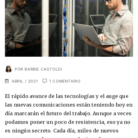
VER TODAS LAS EXPERIENCIAS
Working Holidays
Malta
Lo último sobre intercambios
Reino Unido
Suecia
Síguenos en las redes
Asia
China
POR
BARBIE CASTOLDI
Corea del Sur
Suscríbete a nuestro
ABRIL / 2021
1 COMENTARIO
Estudia un Máster de Marketing en Madrid
Japón
newsletter
El rápido avance de las tecnologías y el auge que
Los países que más innovan en el campo
Recibe toda la info que necesitas para
las nuevas comunicaciones están teniendo hoy en
digital
Oceanía
vivir afuera.
día marcarán el futuro del trabajo. Aunque a veces
Romina Guzman
24/11/2021
podamos poner un poco de resistencia, eso ya no
Australia
es ningún secreto. Cada día, miles de nuevos
Nueva Zelanda
He leído y acepto los Términos y