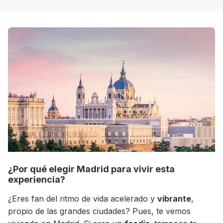
8 ciudades para tomar cursos de inglés
intensivo
Barbie Castoldi
09/11/2021
Estudia Business en Auckland
¿Por qué elegir Madrid para vivir esta
experiencia?
¿Eres fan del ritmo de vida acelerado y
vibrante
,
propio de las grandes ciudades? Pues, te vemos
Estudia Desarrollo Web en Toronto