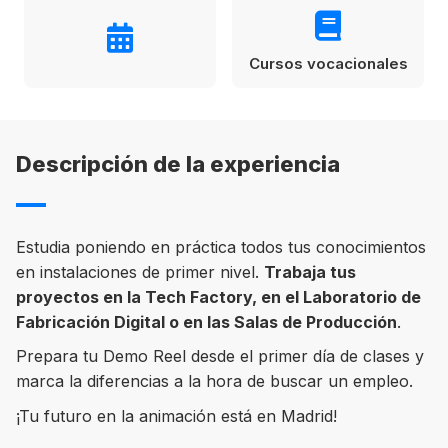
Condiciones
América
Cursos vocacionales
ENVIAR
Estudia Inglés frente al Mediterráneo
Brasil
Canadá
Descripción de la experiencia
Estados Unidos
Australia permitirá la entrada de
Ecuador
estudiantes y trabajadores cualificados
vacunados contra el Covid-19
Estudia poniendo en práctica todos tus conocimientos
México
en instalaciones de primer nivel.
Trabaja tus
Agustina Fontirroig
23/11/2021
proyectos en la Tech Factory, en el Laboratorio de
Fabricación Digital o en las Salas de Producción
.
VER TODOS LOS PAÍSES
Estudia un Bachelor de IT en Cork
Prepara tu Demo Reel desde el primer día de clases y
marca la diferencias a la hora de buscar un empleo.
¡Tu futuro en la animación está en Madrid!