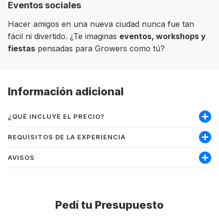
Eventos sociales
Hacer amigos en una nueva ciudad nunca fue tan
fácil ni divertido. ¿Te imaginas
eventos, workshops y
fiestas
pensadas para Growers como tú?
Información adicional
¿QUÉ INCLUYE EL PRECIO?
Incluye:
REQUISITOS DE LA EXPERIENCIA
Curso
AVISOS
Soy mayor de 18 años
Matrícula
Nivel mínimo inglés intermedio-alto
Materiales
PRECIO:
Asesoramiento de gestión de visado
Pedí tu Presupuesto
Los precios se muestran en la moneda local del
Seguro médico
destino, por lo que el precio total dependerá del
Experiencia by GrowPro