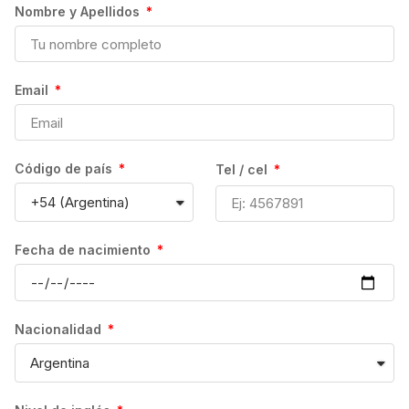
Nombre y Apellidos
tipo de cambio vigente al momento de efectuar la
No incluye:
transferencia.
Billetes de avión
El precio total se puede ver modificado por otros
Email
Alojamiento
detalles como: la escuela, número de semanas y
Coste del visado
extras finalmente contratados. También, puede
variar según la nacionalidad y el perfil del
estudiante.
Código de país
Tel / cel
Se detallará toda la información antes de
proceder con la reserva.
Fecha de nacimiento
VACACIONES:
El número de días de vacaciones que tendrás va
Nacionalidad
a depender, en todo caso, de la escuela en
cuestión; así como del Departamento de
Inmigración correspondiente.