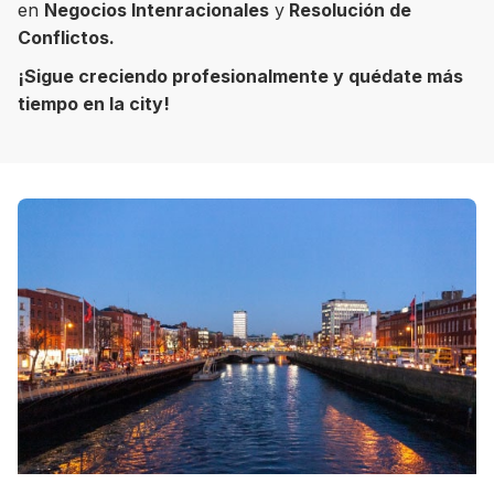
en
Negocios Intenracionales
y
Resolución de
Conflictos.
¡Sigue creciendo profesionalmente y quédate más
tiempo en la city!
8 ciudades para tomar cursos de inglés
intensivo
Barbie Castoldi
09/11/2021
Estudia Business en Auckland
Estudia Desarrollo Web en Toronto