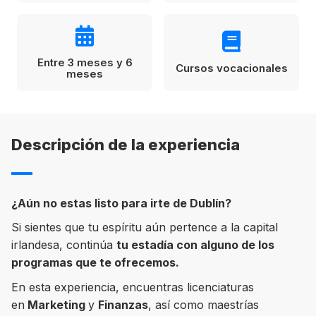
Condiciones
América
ENVIAR
Estudia Inglés frente al Mediterráneo
Entre 3 meses y 6
Cursos vocacionales
Brasil
meses
Canadá
Estados Unidos
Descripción de la experiencia
Australia permitirá la entrada de
Ecuador
estudiantes y trabajadores cualificados
vacunados contra el Covid-19
México
¿Aún no estas listo para irte de Dublín?
Agustina Fontirroig
23/11/2021
Si sientes que tu espíritu aún pertence a la capital
VER TODOS LOS PAÍSES
irlandesa, continúa
tu estadía con alguno de los
Estudia un Bachelor de IT en Cork
programas que te ofrecemos.
En esta experiencia, encuentras licenciaturas
en
Marketing
y
Finanzas
, así como maestrías