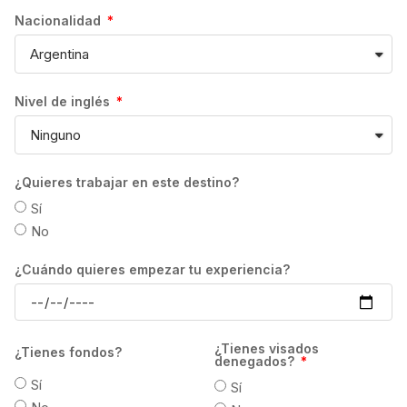
CANCELACIONES:
En caso de cancelación
Nacionalidad
del curso habrá que atender las condiciones
establecidas por cada una de las escuelas.
Estas podrán variar en función del número
Nivel de inglés
de semanas contratadas, así como del perfil
de cada estudiante. En todo caso, la
devolución se efectuará en la moneda local
del destino, por lo que el importe devuelto al
¿Quieres trabajar en este destino?
estudiante dependerá del tipo de cambio
Sí
vigente en el momento en que se realice la
No
transferencia. Los gastos de transferencia
correrán a cuenta del estudiante. GrowPro
¿Cuándo quieres empezar tu experiencia?
Experience no se hace responsable, en
ningún caso, de la devolución del importe ya
pagado por el estudiante, si la escuela
¿Tienes visados
¿Tienes fondos?
determina retener el pago de matrícula en
denegados?
concepto de gastos de gestión atendiendo a
Sí
Sí
sus propias condiciones. Asimismo, el plazo