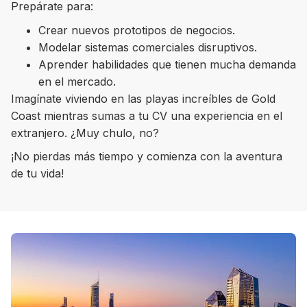
Prepárate para:
Crear nuevos prototipos de negocios.
Modelar sistemas comerciales disruptivos.
Aprender habilidades que tienen mucha demanda
8 ciudades para tomar cursos de inglés
en el mercado.
intensivo
Imagínate viviendo en las playas increíbles de Gold
Coast mientras sumas a tu CV una experiencia en el
Barbie Castoldi
09/11/2021
Estudia Business en Auckland
extranjero. ¿Muy chulo, no?
¡No pierdas más tiempo y comienza con la aventura
de tu vida!
Estudia Desarrollo Web en Toronto