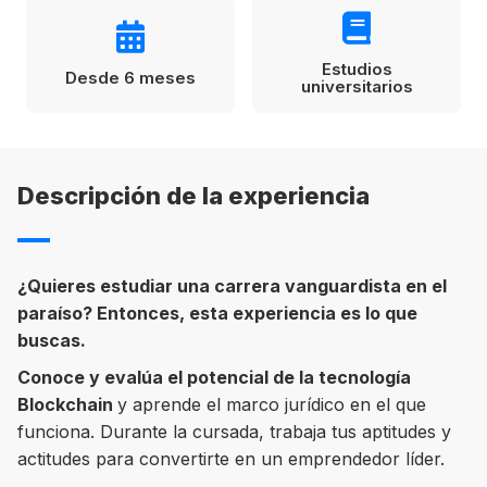
Condiciones
América
Estudios
ENVIAR
Desde 6 meses
universitarios
Estudia Inglés frente al Mediterráneo
Brasil
Canadá
Descripción de la experiencia
Estados Unidos
Australia permitirá la entrada de
Ecuador
estudiantes y trabajadores cualificados
vacunados contra el Covid-19
México
¿Quieres estudiar una carrera vanguardista en el
paraíso? Entonces, esta experiencia es lo que
Agustina Fontirroig
23/11/2021
buscas.
VER TODOS LOS PAÍSES
Conoce y evalúa el potencial de la tecnología
Estudia un Bachelor de IT en Cork
Blockchain
y aprende el marco jurídico en el que
funciona. Durante la cursada, trabaja tus aptitudes y
actitudes para convertirte en un emprendedor líder.