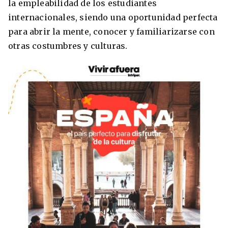
la empleabilidad de los estudiantes
Condiciones
internacionales, siendo una oportunidad perfecta
América
para abrir la mente, conocer y familiarizarse con
ENVIAR
Estudia Inglés frente al Mediterráneo
otras costumbres y culturas.
Brasil
Canadá
Estados Unidos
Australia permitirá la entrada de
Ecuador
estudiantes y trabajadores cualificados
vacunados contra el Covid-19
México
Agustina Fontirroig
23/11/2021
VER TODOS LOS PAÍSES
Estudia un Bachelor de IT en Cork