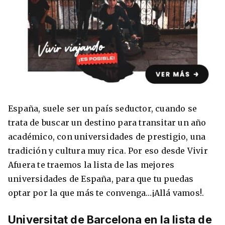
8 ciudades para tomar cursos de inglés
intensivo
Barbie Castoldi
09/11/2021
Estudia Business en Auckland
España, suele ser un país seductor, cuando se
trata de buscar un destino para transitar un año
académico, con universidades de prestigio, una
tradición y cultura muy rica. Por eso desde Vivir
Afuera te traemos la lista de las mejores
universidades de España, para que tu puedas
optar por la que más te convenga…¡Allá vamos!.
Universitat de Barcelona en la lista de
Estudia Desarrollo Web en Toronto