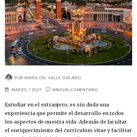
VER TODAS LAS EXPERIENCIAS
Working Holidays
Malta
Lo último sobre intercambios
Reino Unido
Suecia
Síguenos en las redes
Asia
China
Corea del Sur
POR
MARÍA DEL VALLE OVEJERO
Suscríbete a nuestro
Estudia un Máster de Marketing en Madrid
Japón
newsletter
MARZO / 2021
NINGÚN COMENTARIO
Los países que más innovan en el campo
Recibe toda la info que necesitas para
digital
Estudiar en el extranjero, es sin duda una
Oceanía
vivir afuera.
experiencia que permite el desarrollo en todos
Romina Guzman
24/11/2021
los aspectos de nuestra vida. Además de facultar
Australia
el enriquecimiento del currículum vitae y facilitar
Nueva Zelanda
He leído y acepto los Términos y