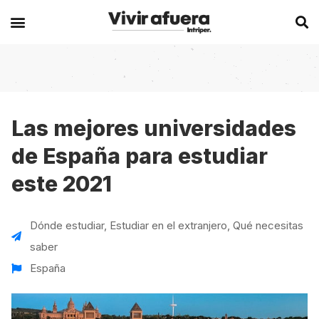
Secciones
Europa
Experiencias en el extranjero
Becas
Alemania
Australia
Las mejores universidades
de España para estudiar
Historias de viajeros
Bélgica
Canadá
este 2021
Intercambios
Chipre
España
Postgrados
España
Irlanda
Dónde estudiar
,
Estudiar en el extranjero
,
Qué necesitas
Visas
Francia
Malta
saber
Voluntariados
Irlanda
Nueva Zelanda
España
Work
Italia