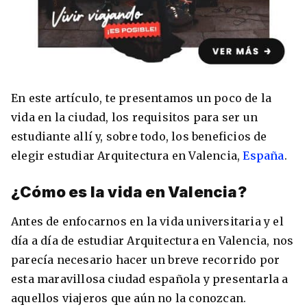
8 ciudades para tomar cursos de inglés
intensivo
En este artículo, te presentamos un poco de la
Barbie Castoldi
09/11/2021
vida en la ciudad, los requisitos para ser un
Estudia Business en Auckland
estudiante allí y, sobre todo, los beneficios de
elegir estudiar Arquitectura en Valencia,
España
.
¿Cómo es la vida en Valencia?
Antes de enfocarnos en la vida universitaria y el
día a día de estudiar Arquitectura en Valencia, nos
parecía necesario hacer un breve recorrido por
esta maravillosa ciudad española y presentarla a
aquellos viajeros que aún no la conozcan.
Estudia Desarrollo Web en Toronto