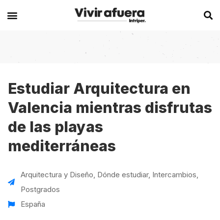
Secciones
Europa
Experiencias en el extranjero
Becas
Alemania
Australia
Estudiar Arquitectura en
Valencia mientras disfrutas
Historias de viajeros
Bélgica
Canadá
de las playas
Intercambios
Chipre
España
mediterráneas
Postgrados
España
Irlanda
Visas
Francia
Malta
Arquitectura y Diseño
,
Dónde estudiar
,
Intercambios
,
Voluntariados
Irlanda
Nueva Zelanda
Postgrados
España
Work
Italia