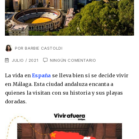
VER TODAS LAS EXPERIENCIAS
Working Holidays
Malta
Lo último sobre intercambios
Reino Unido
Suecia
Síguenos en las redes
Asia
POR
BARBIE CASTOLDI
China
JULIO / 2021
NINGÚN COMENTARIO
Corea del Sur
La vida en
España
se lleva bien si se decide vivir
Suscríbete a nuestro
Estudia un Máster de Marketing en Madrid
en Málaga. Esta ciudad andaluza encanta a
Japón
newsletter
quienes la visitan con su historia y sus playas
Los países que más innovan en el campo
Recibe toda la info que necesitas para
doradas.
digital
Oceanía
vivir afuera.
Romina Guzman
24/11/2021
Australia
Nueva Zelanda
He leído y acepto los Términos y