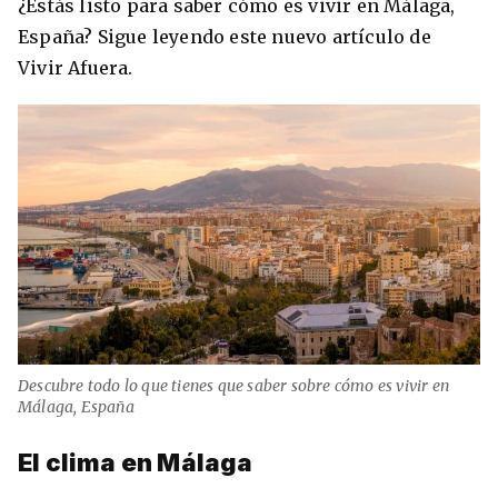
¿Estás listo para saber cómo es vivir en Málaga,
España? Sigue leyendo este nuevo artículo de
Vivir Afuera.
8 ciudades para tomar cursos de inglés
intensivo
Barbie Castoldi
09/11/2021
Estudia Business en Auckland
Descubre todo lo que tienes que saber sobre cómo es vivir en
Málaga, España
El clima en Málaga
Estudia Desarrollo Web en Toronto