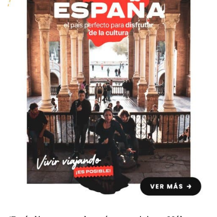
Condiciones
América
ENVIAR
Estudia Inglés frente al Mediterráneo
Brasil
Canadá
Estados Unidos
Australia permitirá la entrada de
Ecuador
estudiantes y trabajadores cualificados
vacunados contra el Covid-19
México
Agustina Fontirroig
23/11/2021
VER TODOS LOS PAÍSES
Estudia un Bachelor de IT en Cork