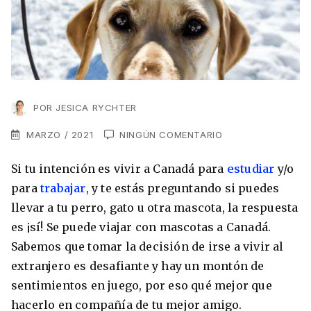
VER TODAS LAS EXPERIENCIAS
Working Holidays
Malta
Lo último sobre intercambios
Reino Unido
Suecia
Síguenos en las redes
Asia
POR
JESICA RYCHTER
China
MARZO / 2021
NINGÚN COMENTARIO
Corea del Sur
Si tu intención es vivir a Canadá para
estudiar
y/o
Suscríbete a nuestro
Estudia un Máster de Marketing en Madrid
para
trabajar
, y te estás preguntando si puedes
Japón
newsletter
llevar a tu perro, gato u otra mascota, la respuesta
Los países que más innovan en el campo
Recibe toda la info que necesitas para
es ¡sí! Se puede viajar con mascotas a Canadá.
digital
Oceanía
vivir afuera.
Sabemos que tomar la decisión de irse a vivir al
extranjero es desafiante y hay un montón de
Romina Guzman
24/11/2021
Australia
sentimientos en juego, por eso qué mejor que
hacerlo en compañía de tu mejor amigo.
Nueva Zelanda
He leído y acepto los Términos y