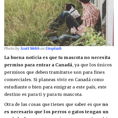
Photo by
Scott Webb
on
Unsplash
La buena noticia es que tu mascota no necesita
permiso para entrar a Canadá
, ya que los únicos
+30 Summer English for Professionals en
permisos que deben tramitarse son para fines
Melbourne
comerciales. Si planeas vivir en Canadá como
estudiante o bien para emigrar a este país, este
destino es para ti y para tu mascota.
Otra de las cosas que tienes que saber es que
no
es necesario que los perros o gatos tengan un