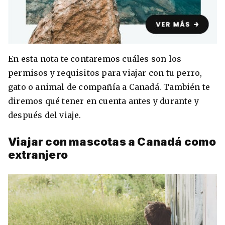
8 ciudades para tomar cursos de inglés
En esta nota te contaremos cuáles son los
intensivo
permisos y requisitos para viajar con tu perro,
Barbie Castoldi
09/11/2021
gato o animal de compañía a Canadá. También te
Estudia Business en Auckland
diremos qué tener en cuenta antes y durante y
después del viaje.
Viajar con mascotas a Canadá como
extranjero
Estudia Desarrollo Web en Toronto