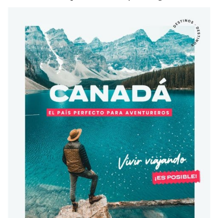
Condiciones
América
ENVIAR
Estudia Inglés frente al Mediterráneo
Brasil
Canadá
Estados Unidos
Australia permitirá la entrada de
Ecuador
estudiantes y trabajadores cualificados
vacunados contra el Covid-19
México
Agustina Fontirroig
23/11/2021
VER TODOS LOS PAÍSES
Estudia un Bachelor de IT en Cork