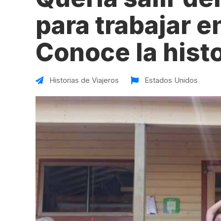
VER TODAS LAS EXPERIENCIAS
Working Holidays
Malta
para trabajar 
Reino Unido
Conoce la histo
Suecia
Historias de Viajeros
Estados Unidos