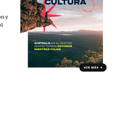
on y
el
ó