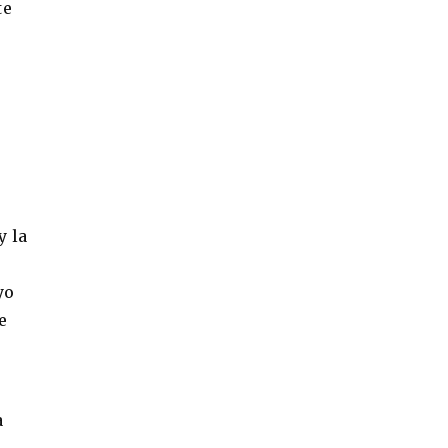
te
y la
yo
e
a