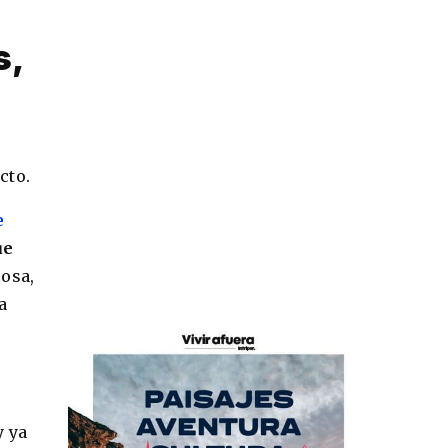
s,
cto.
e
ue
cosa,
a
y ya