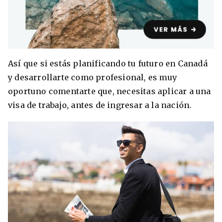
8 ciudades para tomar cursos de inglés
intensivo
Así que si estás planificando tu futuro en Canadá
y desarrollarte como profesional, es muy
Barbie Castoldi
09/11/2021
Estudia Business en Auckland
oportuno comentarte que, necesitas aplicar a una
visa de trabajo, antes de ingresar a la nación.
Estudia Desarrollo Web en Toronto