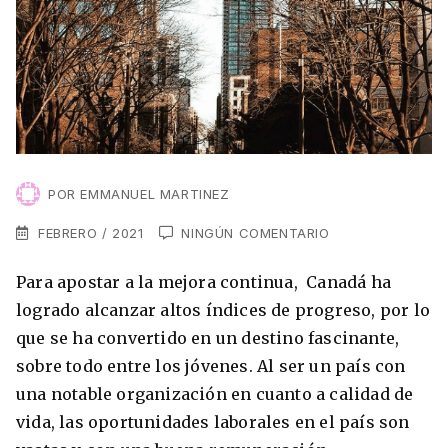
VER TODAS LAS EXPERIENCIAS
Working Holidays
Malta
Lo último sobre intercambios
Reino Unido
Suecia
Síguenos en las redes
Asia
China
POR
EMMANUEL MARTINEZ
Corea del Sur
FEBRERO / 2021
NINGÚN COMENTARIO
Suscríbete a nuestro
Estudia un Máster de Marketing en Madrid
Japón
Para apostar a la mejora continua, Canadá ha
newsletter
logrado alcanzar altos índices de progreso, por lo
Los países que más innovan en el campo
Recibe toda la info que necesitas para
que se ha convertido en un destino fascinante,
digital
Oceanía
vivir afuera.
sobre todo entre los jóvenes. Al ser un país con
Romina Guzman
24/11/2021
una notable organización en cuanto a calidad de
Australia
vida, las oportunidades laborales en el país son
Nueva Zelanda
He leído y acepto los Términos y