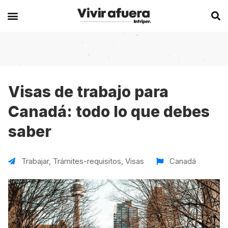
Secciones
Europa
Experiencias en el extranjero
Becas
Alemania
Australia
Visas de trabajo para
Canadá: todo lo que debes
Historias de viajeros
Bélgica
Canadá
saber
Intercambios
Chipre
España
Postgrados
España
Irlanda
Trabajar
,
Trámites-requisitos
,
Visas
Canadá
Visas
Francia
Malta
Voluntariados
Irlanda
Nueva Zelanda
Work
Italia