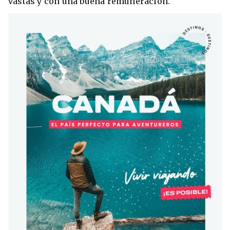
vastas y con una buena remuneración.
Condiciones
América
ENVIAR
Estudia Inglés frente al Mediterráneo
Brasil
Canadá
Estados Unidos
Australia permitirá la entrada de
Ecuador
estudiantes y trabajadores cualificados
vacunados contra el Covid-19
México
Agustina Fontirroig
23/11/2021
VER TODOS LOS PAÍSES
Estudia un Bachelor de IT en Cork