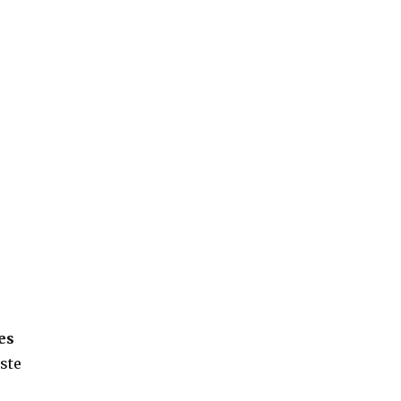
es
este