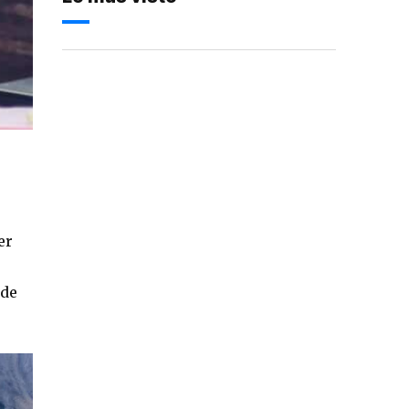
er
 de