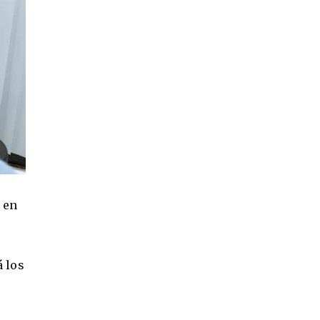
 en
 los