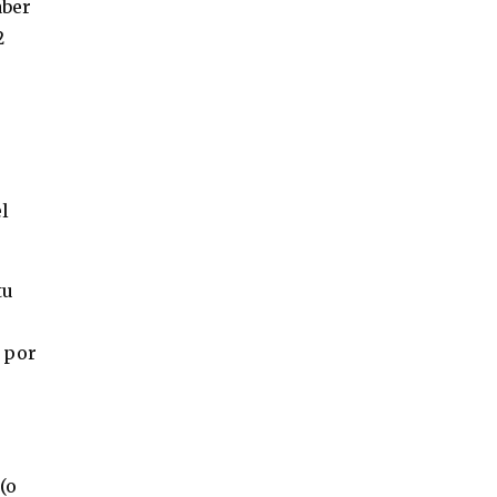
aber
2
e
el
tu
 por
(o