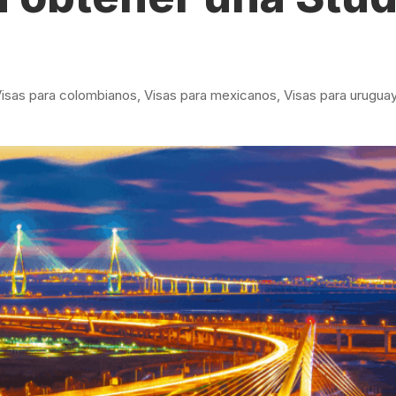
Estudia Business en Auckland
Estudia Desarro
ENVI
Toronto
isas para colombianos
,
Visas para mexicanos
,
Visas para urugua