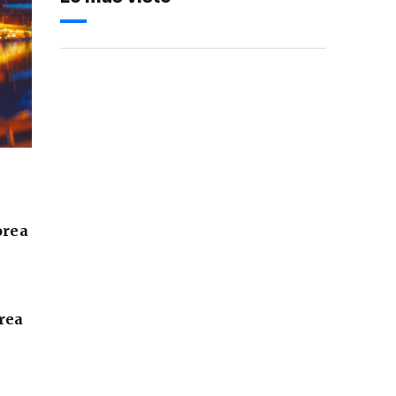
orea
orea