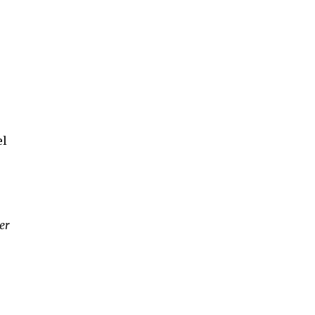
el
er