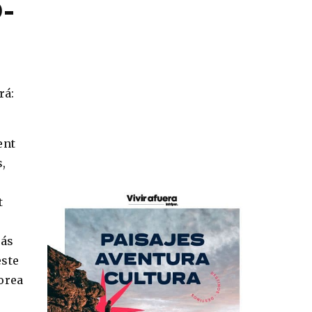
D-
rá:
ent
s,
t
rás
este
Corea