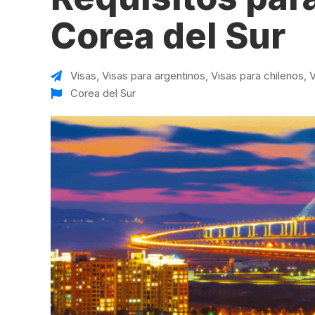
VER TODAS LAS EXPERIENCIAS
Working Holidays
Malta
Corea del Sur
Reino Unido
Suecia
Visas
,
Visas para argentinos
,
Visas para chilenos
,
V
Corea del Sur