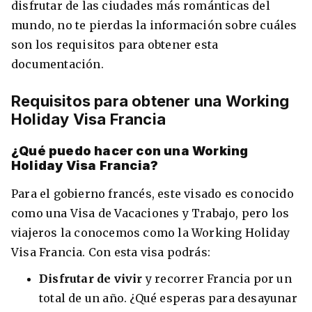
disfrutar de las ciudades más románticas del
Condiciones
mundo, no te pierdas la información sobre cuáles
América
son los requisitos para obtener esta
ENVIAR
Estudia Inglés frente al Mediterráneo
documentación.
Brasil
Canadá
Requisitos para obtener una Working
Holiday Visa Francia
Estados Unidos
Australia permitirá la entrada de
¿Qué puedo hacer con una Working
Ecuador
estudiantes y trabajadores cualificados
Holiday Visa Francia?
vacunados contra el Covid-19
México
Para el gobierno francés, este visado es conocido
Agustina Fontirroig
23/11/2021
como una Visa de Vacaciones y Trabajo, pero los
viajeros la conocemos como la Working Holiday
VER TODOS LOS PAÍSES
Estudia un Bachelor de IT en Cork
Visa Francia. Con esta visa podrás:
Disfrutar de vivir
y recorrer Francia
por un
total de un año. ¿Qué esperas para desayunar