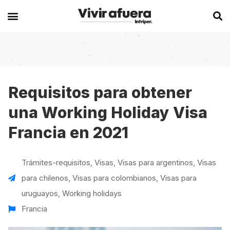
Secciones
Europa
Experiencias en el extranjero
Becas
Alemania
Australia
Requisitos para obtener
una Working Holiday Visa
Historias de viajeros
Bélgica
Canadá
Francia en 2021
Intercambios
Chipre
España
Postgrados
España
Irlanda
Trámites-requisitos
,
Visas
,
Visas para argentinos
,
Visas
Visas
Francia
Malta
para chilenos
,
Visas para colombianos
,
Visas para
Voluntariados
Irlanda
Nueva Zelanda
uruguayos
,
Working holidays
Francia
Work
Italia