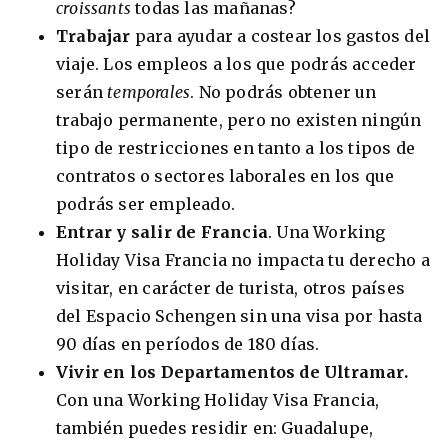
croissants
todas las mañanas?
Trabajar
para ayudar a costear los gastos del
viaje. Los empleos a los que podrás acceder
serán
temporales
. No podrás obtener un
8 ciudades para tomar cursos de inglés
trabajo permanente, pero no existen ningún
intensivo
tipo de restricciones en tanto a los tipos de
Barbie Castoldi
09/11/2021
Estudia Business en Auckland
contratos o sectores laborales en los que
podrás ser empleado.
Entrar y salir de Francia
. Una Working
Holiday Visa Francia no impacta tu derecho a
visitar, en carácter de turista, otros países
del Espacio Schengen sin una visa por hasta
90 días en períodos de 180 días.
Vivir en los Departamentos de Ultramar.
Con una Working Holiday Visa Francia,
también puedes residir en: Guadalupe,
Estudia Desarrollo Web en Toronto