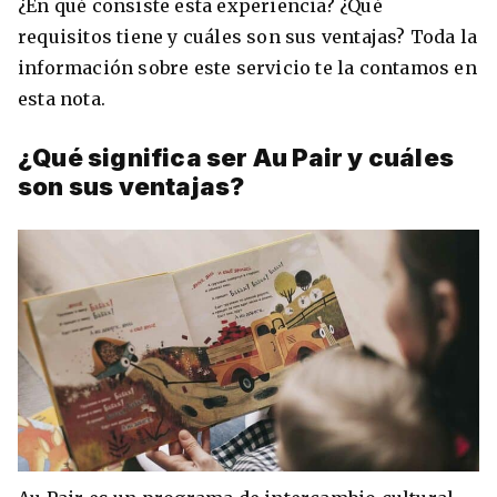
¿En qué consiste esta experiencia? ¿Qué
requisitos tiene y cuáles son sus ventajas? Toda la
información sobre este servicio te la contamos en
esta nota.
8 ciudades para tomar cursos de inglés
intensivo
¿Qué significa ser Au Pair y cuáles
son sus ventajas?
Barbie Castoldi
09/11/2021
Estudia Business en Auckland
Estudia Desarrollo Web en Toronto