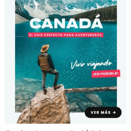
Condiciones
América
ENVIAR
Estudia Inglés frente al Mediterráneo
Brasil
Canadá
Estados Unidos
Australia permitirá la entrada de
Ecuador
estudiantes y trabajadores cualificados
vacunados contra el Covid-19
México
Agustina Fontirroig
23/11/2021
VER TODOS LOS PAÍSES
Estudia un Bachelor de IT en Cork