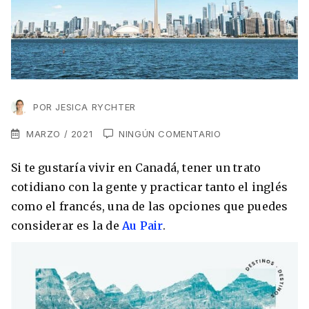
VER TODAS LAS EXPERIENCIAS
Working Holidays
Malta
Lo último sobre intercambios
Reino Unido
Suecia
Síguenos en las redes
Asia
POR
JESICA RYCHTER
China
MARZO / 2021
NINGÚN COMENTARIO
Corea del Sur
Si te gustaría vivir en Canadá, tener un trato
Suscríbete a nuestro
Estudia un Máster de Marketing en Madrid
cotidiano con la gente y practicar tanto el inglés
Japón
newsletter
como el francés, una de las opciones que puedes
Los países que más innovan en el campo
Recibe toda la info que necesitas para
considerar es la de
Au Pair
.
digital
Oceanía
vivir afuera.
Romina Guzman
24/11/2021
Australia
Nueva Zelanda
He leído y acepto los Términos y