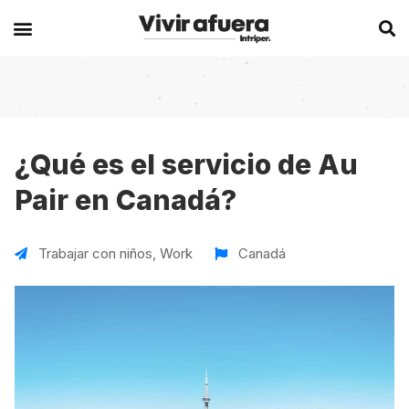
Secciones
Europa
Experiencias en el extranjero
Becas
Alemania
Australia
¿Qué es el servicio de Au
Pair en Canadá?
Historias de viajeros
Bélgica
Canadá
Intercambios
Chipre
España
Trabajar con niños
,
Work
Canadá
Postgrados
España
Irlanda
Visas
Francia
Malta
Voluntariados
Irlanda
Nueva Zelanda
Work
Italia