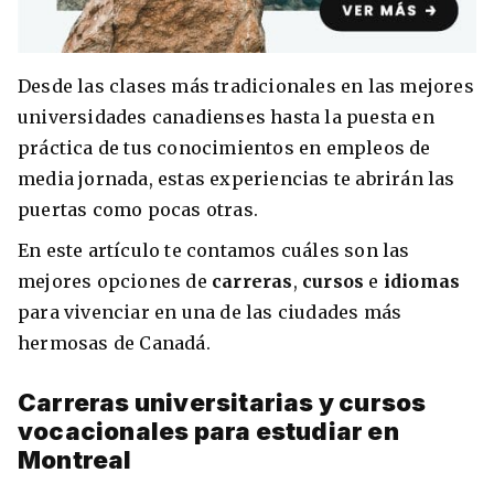
Desde las clases más tradicionales en las mejores
8 ciudades para tomar cursos de inglés
universidades canadienses hasta la puesta en
intensivo
práctica de tus conocimientos en empleos de
media jornada, estas experiencias te abrirán las
Barbie Castoldi
09/11/2021
Estudia Business en Auckland
puertas como pocas otras.
En este artículo te contamos cuáles son las
mejores opciones de
carreras
,
cursos
e
idiomas
para vivenciar en una de las ciudades más
hermosas de Canadá.
Carreras universitarias y cursos
vocacionales para estudiar en
Montreal
Estudia Desarrollo Web en Toronto