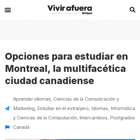
Secciones
Europa
Experiencias en el extranjero
Becas
Alemania
Australia
Opciones para estudiar en
Montreal, la multifacética
Historias de viajeros
Bélgica
Canadá
ciudad canadiense
Intercambios
Chipre
España
Postgrados
España
Irlanda
Aprender idiomas
,
Ciencias de la Comunicación y
Visas
Francia
Malta
Marketing
,
Estudiar en el extranjero
,
Idiomas
,
Informática
Voluntariados
Irlanda
Nueva Zelanda
y Ciencias de la Computación
,
Intercambios
,
Postgrados
Canadá
Work
Italia