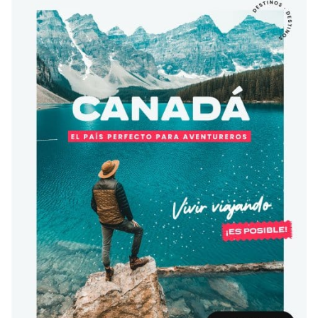
Condiciones
América
ENVIAR
Estudia Inglés frente al Mediterráneo
Brasil
Canadá
Estados Unidos
Australia permitirá la entrada de
Ecuador
estudiantes y trabajadores cualificados
vacunados contra el Covid-19
México
Agustina Fontirroig
23/11/2021
VER TODOS LOS PAÍSES
Estudia un Bachelor de IT en Cork