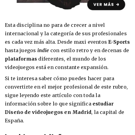
Esta disciplina no para de crecer a nivel
8 ciudades para tomar cursos de inglés
internacional y la categoría de sus profesionales
intensivo
es cada vez más alta. Desde maxi eventos
E-Sports
hasta juegos
indie
con estilo retro y en decenas de
Barbie Castoldi
09/11/2021
Estudia Business en Auckland
plataformas
diferentes, el mundo de los
videojuegos está en constante expansión.
Si te interesa saber cómo puedes hacer para
convertirte en el mejor profesional de este rubro,
sigue leyendo este artículo con toda la
información sobre lo que significa
estudiar
Diseño de videojuegos en Madrid
, la capital de
España.
Estudia Desarrollo Web en Toronto