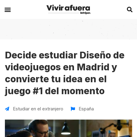
Secciones
Europa
Experiencias en el extranjero
Becas
Alemania
Australia
Decide estudiar Diseño de
videojuegos en Madrid y
Historias de viajeros
Bélgica
Canadá
convierte tu idea en el
Intercambios
Chipre
España
juego #1 del momento
Postgrados
España
Irlanda
Visas
Francia
Malta
Estudiar en el extranjero
España
Voluntariados
Irlanda
Nueva Zelanda
Work
Italia