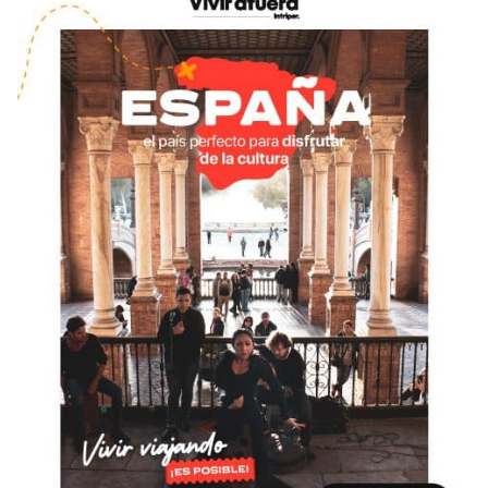
Condiciones
América
ENVIAR
Estudia Inglés frente al Mediterráneo
Brasil
Canadá
Estados Unidos
Australia permitirá la entrada de
Ecuador
estudiantes y trabajadores cualificados
vacunados contra el Covid-19
México
Agustina Fontirroig
23/11/2021
VER TODOS LOS PAÍSES
Estudia un Bachelor de IT en Cork