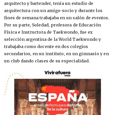
arquitecto y bartender, tenía un estudio de
Condiciones
América
arquitectura con un amigo-socio y durante los
ENVIAR
fines de semana trabajaba en un salón de eventos.
Estudia Inglés frente al Mediterráneo
Por su parte, Soledad, profesora de Educación
Brasil
Física e Instructora de Taekwondo, fue ex
Canadá
selección argentina de la World Taekwondo y
Estados Unidos
trabajaba como docente en dos colegios
Australia permitirá la entrada de
secundarios, en un instituto, en un gimnasio y en
Ecuador
estudiantes y trabajadores cualificados
un club dando clases de su especialidad.
vacunados contra el Covid-19
México
Agustina Fontirroig
23/11/2021
VER TODOS LOS PAÍSES
Estudia un Bachelor de IT en Cork