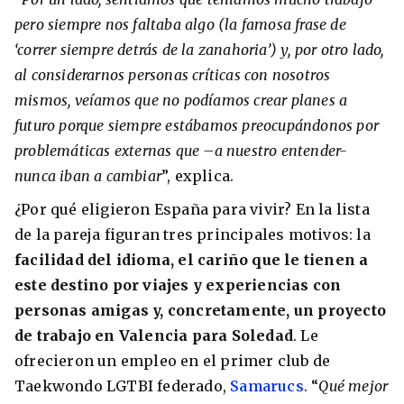
pero siempre nos faltaba algo (la famosa frase de
‘correr siempre detrás de la zanahoria’) y, por otro lado,
al considerarnos personas críticas con nosotros
mismos, veíamos que no podíamos crear planes a
futuro porque siempre estábamos preocupándonos por
problemáticas externas que –a nuestro entender-
nunca iban a cambiar
”, explica.
¿Por qué eligieron España para vivir? En la lista
de la pareja figuran tres principales motivos: la
+30 Summer English for Professionals en
Melbourne
facilidad del idioma, el cariño que le tienen a
este destino por viajes y experiencias con
personas amigas y, concretamente, un proyecto
de trabajo en Valencia para Soledad
. Le
ofrecieron un empleo en el primer club de
Taekwondo LGTBI federado,
Samarucs
. “
Qué mejor