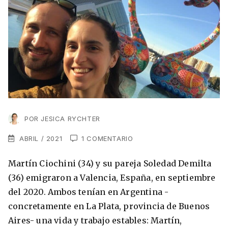
VER TODAS LAS EXPERIENCIAS
Working Holidays
Malta
Lo último sobre intercambios
Reino Unido
Suecia
Síguenos en las redes
Asia
China
Corea del Sur
POR
JESICA RYCHTER
Suscríbete a nuestro
Estudia un Máster de Marketing en Madrid
ABRIL / 2021
Japón
1 COMENTARIO
newsletter
Martín Ciochini (34) y su pareja Soledad Demilta
Los países que más innovan en el campo
Recibe toda la info que necesitas para
digital
Oceanía
vivir afuera.
(36) emigraron a Valencia, España, en septiembre
del 2020. Ambos tenían en Argentina -
Romina Guzman
24/11/2021
Australia
concretamente en La Plata, provincia de Buenos
Aires- una vida y trabajo estables: Martín,
Nueva Zelanda
He leído y acepto los Términos y