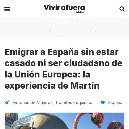
Secciones
Europa
Experiencias en el extranjero
Becas
Alemania
Australia
Emigrar a España sin estar
casado ni ser ciudadano de
Historias de viajeros
Bélgica
Canadá
la Unión Europea: la
Intercambios
Chipre
España
experiencia de Martín
Postgrados
España
Irlanda
Visas
Francia
Malta
Historias de Viajeros
,
Trámites-requisitos
España
Voluntariados
Irlanda
Nueva Zelanda
Work
Italia