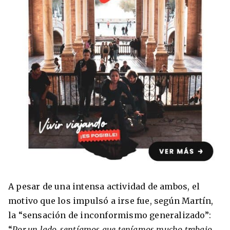
8 ciudades para tomar cursos de inglés
intensivo
Barbie Castoldi
09/11/2021
Estudia Business en Auckland
A pesar de una intensa actividad de ambos, el
motivo que los impulsó a irse fue, según Martín,
la “sensación de inconformismo generalizado”:
Estudia Desarrollo Web en Toronto
“
Por un lado, sentíamos que teníamos mucho trabajo