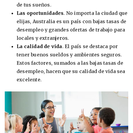
de tus sueños.
Las oportunidades
. No importa la ciudad que
elijas, Australia es un país con bajas tasas de
desempleo y grandes ofertas de trabajo para
locales y extranjeros.
La calidad de vida
. El país se destaca por
tener buenos sueldos y ambientes seguros.
Estos factores, sumados a las bajas tasas de
desempleo, hacen que su calidad de vida sea
+30 Summer English for Professionals en
excelente.
Melbourne