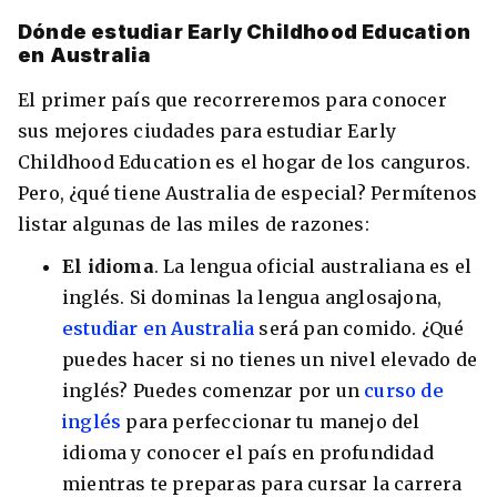
Dónde estudiar Early Childhood Education
en Australia
El primer país que recorreremos para conocer
8 ciudades para tomar cursos de inglés
sus mejores ciudades para estudiar Early
intensivo
Childhood Education es el hogar de los canguros.
Barbie Castoldi
09/11/2021
Pero, ¿qué tiene Australia de especial? Permítenos
Estudia Business en Auckland
listar algunas de las miles de razones:
El idioma
. La lengua oficial australiana es el
inglés. Si dominas la lengua anglosajona,
estudiar en Australia
será pan comido. ¿Qué
puedes hacer si no tienes un nivel elevado de
inglés? Puedes comenzar por un
curso de
inglés
para perfeccionar tu manejo del
idioma y conocer el país en profundidad
mientras te preparas para cursar la carrera
Estudia Desarrollo Web en Toronto