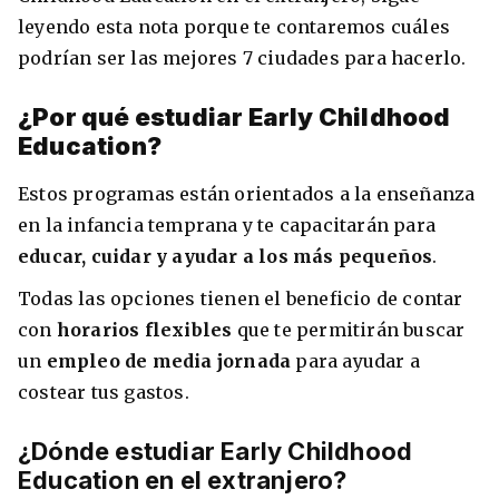
leyendo esta nota porque te contaremos cuáles
Condiciones
América
podrían ser las mejores 7 ciudades para hacerlo.
ENVIAR
Estudia Inglés frente al Mediterráneo
Brasil
¿Por qué estudiar Early Childhood
Education?
Canadá
Estos programas están orientados a la enseñanza
Estados Unidos
en la infancia temprana y te capacitarán para
Australia permitirá la entrada de
Ecuador
estudiantes y trabajadores cualificados
educar, cuidar y ayudar a los más pequeños
.
vacunados contra el Covid-19
México
Todas las opciones tienen el beneficio de contar
Agustina Fontirroig
23/11/2021
con
horarios flexibles
que te permitirán buscar
un
empleo de media jornada
para ayudar a
VER TODOS LOS PAÍSES
costear tus gastos.
Estudia un Bachelor de IT en Cork
¿Dónde estudiar Early Childhood
Education en el extranjero?