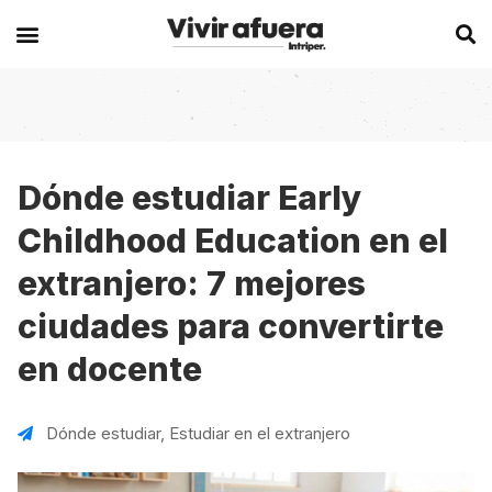
Secciones
Europa
Experiencias en el extranjero
Becas
Alemania
Australia
Dónde estudiar Early
Childhood Education en el
Historias de viajeros
Bélgica
Canadá
extranjero: 7 mejores
Intercambios
Chipre
España
ciudades para convertirte
Postgrados
España
Irlanda
en docente
Visas
Francia
Malta
Voluntariados
Irlanda
Nueva Zelanda
Dónde estudiar
,
Estudiar en el extranjero
Work
Italia