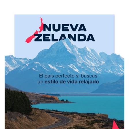
Condiciones
América
ENVIAR
Estudia Inglés frente al Mediterráneo
Brasil
Canadá
Estados Unidos
Australia permitirá la entrada de
Ecuador
estudiantes y trabajadores cualificados
vacunados contra el Covid-19
México
Agustina Fontirroig
23/11/2021
VER TODOS LOS PAÍSES
Estudia un Bachelor de IT en Cork