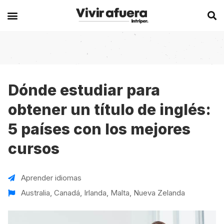
Secciones
Europa
Experiencias en el extranjero
Becas
Alemania
Australia
Dónde estudiar para
obtener un título de inglés:
Historias de viajeros
Bélgica
Canadá
5 países con los mejores
Intercambios
Chipre
España
cursos
Postgrados
España
Irlanda
Visas
Francia
Malta
Aprender idiomas
Voluntariados
Irlanda
Nueva Zelanda
Australia
,
Canadá
,
Irlanda
,
Malta
,
Nueva Zelanda
Work
Italia