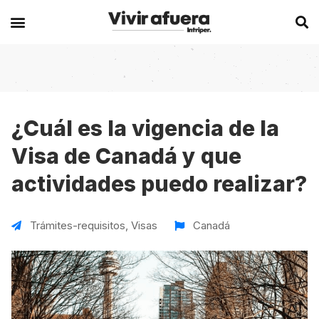
Secciones
Europa
Experiencias en el extranjero
Becas
Alemania
Australia
¿Cuál es la vigencia de la
Visa de Canadá y que
Historias de viajeros
Bélgica
Canadá
actividades puedo realizar?
Intercambios
Chipre
España
Postgrados
España
Irlanda
Trámites-requisitos
,
Visas
Canadá
Visas
Francia
Malta
Voluntariados
Irlanda
Nueva Zelanda
Work
Italia