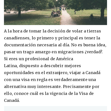
Condiciones
América
ENVIAR
Estudia Inglés frente al Mediterráneo
Brasil
A la hora de tomar la decisión de volar a tierras
Canadá
canadienses, lo primero y principal es tener la
Estados Unidos
documentación necesaria al día. No es buena idea,
Australia permitirá la entrada de
pasar un trago amargo en migraciones ¿verdad?.
Ecuador
estudiantes y trabajadores cualificados
Si eres un profesional de América
vacunados contra el Covid-19
México
Latina, dispuesto a descubrir mejores
Agustina Fontirroig
23/11/2021
oportunidades en el extranjero, viajar a Canadá
con una visa en regla es verdaderamente una
VER TODOS LOS PAÍSES
alternativa muy interesante. Precisamente por
Estudia un Bachelor de IT en Cork
ello, conoce cuál es la vigencia de la Visa de
Canadá.