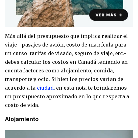
8 ciudades para tomar cursos de inglés
Más allá del presupuesto que implica realizar el
intensivo
viaje –pasajes de avión, costo de matrícula para
Barbie Castoldi
09/11/2021
un curso, tarifas de visado, seguro de viaje, etc.-
Estudia Business en Auckland
debes calcular los costos en Canadá teniendo en
cuenta factores como alojamiento, comida,
transporte y ocio. Si bien los precios varían de
acuerdo a la
ciudad
, en esta nota te brindaremos
un presupuesto aproximado en lo que respecta a
costo de vida.
Alojamiento
Estudia Desarrollo Web en Toronto