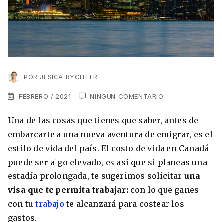
VER TODAS LAS EXPERIENCIAS
Working Holidays
Malta
Lo último sobre intercambios
Reino Unido
Suecia
Síguenos en las redes
Asia
POR
JESICA RYCHTER
China
FEBRERO / 2021
NINGÚN COMENTARIO
Corea del Sur
Una de las cosas que tienes que saber, antes de
Suscríbete a nuestro
Estudia un Máster de Marketing en Madrid
embarcarte a una nueva aventura de emigrar, es el
Japón
newsletter
estilo de vida del país. El costo de vida en Canadá
Los países que más innovan en el campo
Recibe toda la info que necesitas para
puede ser algo elevado, es así que si planeas una
digital
Oceanía
vivir afuera.
estadía prolongada, te sugerimos solicitar
una
visa que te permita trabajar:
con lo que ganes
Romina Guzman
24/11/2021
Australia
con tu
trabajo
te alcanzará para costear los
gastos.
Nueva Zelanda
He leído y acepto los Términos y