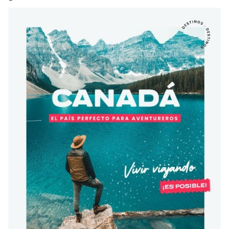
Condiciones
América
ENVIAR
Estudia Inglés frente al Mediterráneo
Brasil
Canadá
Estados Unidos
Australia permitirá la entrada de
Ecuador
estudiantes y trabajadores cualificados
vacunados contra el Covid-19
México
Agustina Fontirroig
23/11/2021
VER TODOS LOS PAÍSES
Estudia un Bachelor de IT en Cork