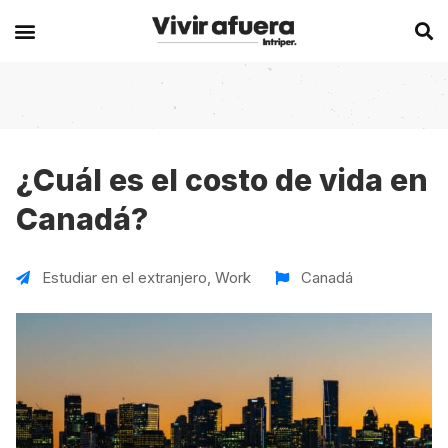
Secciones
Europa
Experiencias en el extranjero
Becas
Alemania
Australia
¿Cuál es el costo de vida en
Canadá?
Historias de viajeros
Bélgica
Canadá
Intercambios
Chipre
España
Estudiar en el extranjero
,
Work
Canadá
Postgrados
España
Irlanda
Visas
Francia
Malta
Voluntariados
Irlanda
Nueva Zelanda
Work
Italia