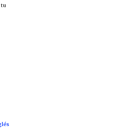
 tu
glés