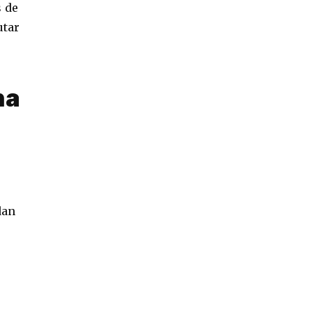
s de
utar
na
dan