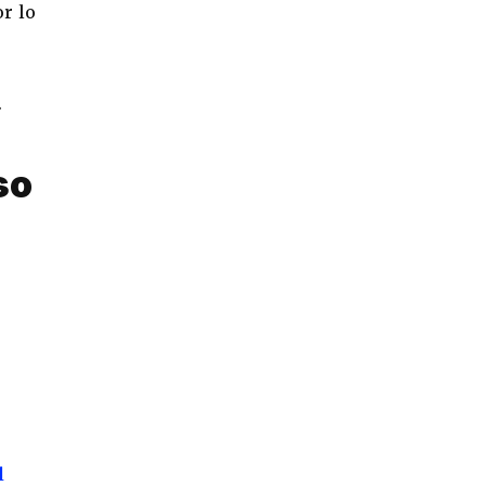
or lo
.
so
l