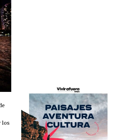
de
 los