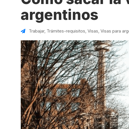
VER TODAS LAS EXPERIENCIAS
Working Holidays
Malta
argentinos
Reino Unido
Suecia
Trabajar
,
Trámites-requisitos
,
Visas
,
Visas para arg