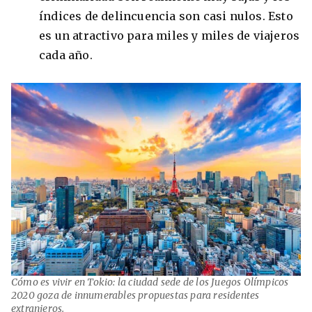
índices de delincuencia son casi nulos. Esto
es un atractivo para miles y miles de viajeros
cada año.
8 ciudades para tomar cursos de inglés
intensivo
Barbie Castoldi
09/11/2021
Estudia Business en Auckland
Cómo es vivir en Tokio: la ciudad sede de los Juegos Olímpicos
2020 goza de innumerables propuestas para residentes
Estudia Desarrollo Web en Toronto
extranjeros.