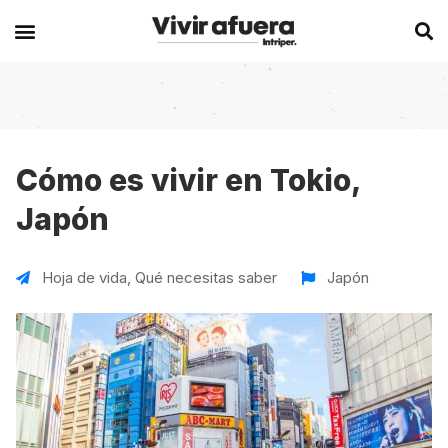
Secciones
Europa
Experiencias en el extranjero
Becas
Alemania
Australia
Cómo es vivir en Tokio,
Japón
Historias de viajeros
Bélgica
Canadá
Intercambios
Chipre
España
Hoja de vida
,
Qué necesitas saber
Japón
Postgrados
España
Irlanda
Visas
Francia
Malta
Voluntariados
Irlanda
Nueva Zelanda
Work
Italia