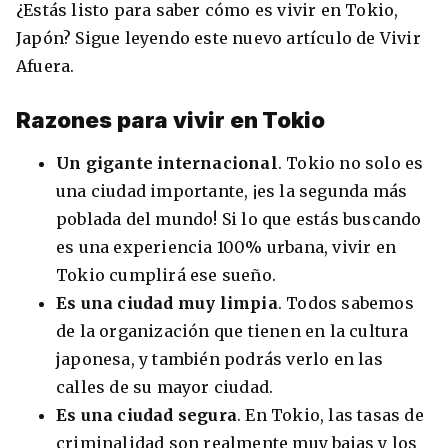
¿Estás listo para saber cómo es vivir en Tokio,
Condiciones
América
Japón? Sigue leyendo este nuevo artículo de Vivir
ENVIAR
Afuera.
Estudia Inglés frente al Mediterráneo
Brasil
Razones para vivir en Tokio
Canadá
Un gigante internacional
. Tokio no solo es
Estados Unidos
una ciudad importante, ¡es la segunda más
Australia permitirá la entrada de
poblada del mundo! Si lo que estás buscando
Ecuador
estudiantes y trabajadores cualificados
vacunados contra el Covid-19
es una experiencia 100% urbana, vivir en
México
Tokio cumplirá ese sueño.
Agustina Fontirroig
23/11/2021
Es una ciudad muy limpia
. Todos sabemos
de la organización que tienen en la cultura
VER TODOS LOS PAÍSES
Estudia un Bachelor de IT en Cork
japonesa, y también podrás verlo en las
calles de su mayor ciudad.
Es una ciudad segura
. En Tokio, las tasas de
criminalidad son realmente muy bajas y los