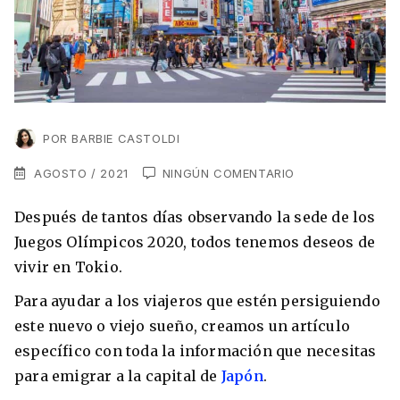
VER TODAS LAS EXPERIENCIAS
Working Holidays
Malta
Lo último sobre intercambios
Reino Unido
Suecia
Síguenos en las redes
Asia
POR
BARBIE CASTOLDI
China
AGOSTO / 2021
NINGÚN COMENTARIO
Corea del Sur
Después de tantos días observando la sede de los
Suscríbete a nuestro
Estudia un Máster de Marketing en Madrid
Juegos Olímpicos 2020, todos tenemos deseos de
Japón
newsletter
vivir en Tokio.
Los países que más innovan en el campo
Recibe toda la info que necesitas para
Para ayudar a los viajeros que estén persiguiendo
digital
Oceanía
vivir afuera.
este nuevo o viejo sueño, creamos un artículo
Romina Guzman
24/11/2021
específico con toda la información que necesitas
Australia
para emigrar a la capital de
Japón
.
Nueva Zelanda
He leído y acepto los Términos y