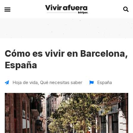
Secciones
Europa
Experiencias en el extranjero
Becas
Alemania
Australia
Cómo es vivir en Barcelona,
España
Historias de viajeros
Bélgica
Canadá
Intercambios
Chipre
España
Hoja de vida
,
Qué necesitas saber
España
Postgrados
España
Irlanda
Visas
Francia
Malta
Voluntariados
Irlanda
Nueva Zelanda
Work
Italia