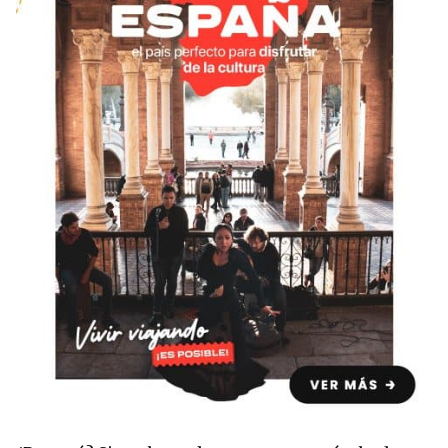
Condiciones
América
ENVIAR
Estudia Inglés frente al Mediterráneo
Brasil
Canadá
Estados Unidos
Australia permitirá la entrada de
Ecuador
estudiantes y trabajadores cualificados
vacunados contra el Covid-19
México
Agustina Fontirroig
23/11/2021
VER TODOS LOS PAÍSES
Estudia un Bachelor de IT en Cork