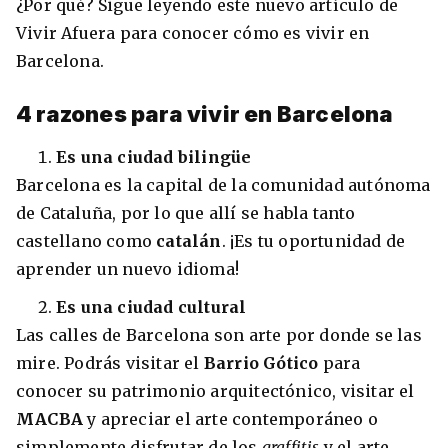
¿Por qué? Sigue leyendo este nuevo artículo de
Vivir Afuera para conocer cómo es vivir en
Barcelona.
8 ciudades para tomar cursos de inglés
4 razones para vivir en Barcelona
intensivo
Es una ciudad bilingüe
Barbie Castoldi
09/11/2021
Estudia Business en Auckland
Barcelona es la capital de la comunidad autónoma
de Cataluña, por lo que allí se habla tanto
castellano como
catalán
. ¡Es tu oportunidad de
aprender un nuevo idioma!
Es una ciudad cultural
Las calles de Barcelona son arte por donde se las
mire. Podrás visitar el
Barrio Gótico
para
conocer su patrimonio arquitectónico, visitar el
MACBA
y apreciar el arte contemporáneo o
Estudia Desarrollo Web en Toronto
simplemente disfrutar de los
graffitis
y el arte