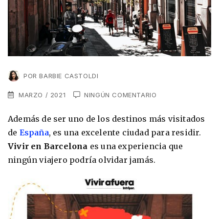
VER TODAS LAS EXPERIENCIAS
Working Holidays
Malta
Lo último sobre intercambios
Reino Unido
Suecia
Síguenos en las redes
Asia
POR
BARBIE CASTOLDI
China
MARZO / 2021
NINGÚN COMENTARIO
Corea del Sur
Además de ser uno de los destinos más visitados
Suscríbete a nuestro
Estudia un Máster de Marketing en Madrid
de
España
, es una excelente ciudad para residir.
Japón
newsletter
Vivir en Barcelona
es una experiencia que
Los países que más innovan en el campo
Recibe toda la info que necesitas para
ningún viajero podría olvidar jamás.
digital
Oceanía
vivir afuera.
Romina Guzman
24/11/2021
Australia
Nueva Zelanda
He leído y acepto los Términos y