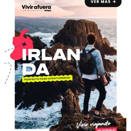
Condiciones
América
ENVIAR
Estudia Inglés frente al Mediterráneo
Brasil
Canadá
Estados Unidos
Australia permitirá la entrada de
Ecuador
estudiantes y trabajadores cualificados
vacunados contra el Covid-19
México
Agustina Fontirroig
23/11/2021
VER TODOS LOS PAÍSES
Estudia un Bachelor de IT en Cork