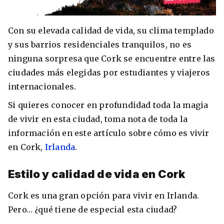
Con su elevada calidad de vida, su clima templado
y sus barrios residenciales tranquilos, no es
8 ciudades para tomar cursos de inglés
ninguna sorpresa que Cork se encuentre entre las
intensivo
ciudades más elegidas por estudiantes y viajeros
Barbie Castoldi
09/11/2021
internacionales.
Estudia Business en Auckland
Si quieres conocer en profundidad toda la magia
de vivir en esta ciudad, toma nota de toda la
información en este artículo sobre cómo es vivir
en Cork,
Irlanda
.
Estilo y calidad de vida en Cork
Cork es una gran opción para vivir en Irlanda.
Pero… ¿qué tiene de especial esta ciudad?
Estudia Desarrollo Web en Toronto