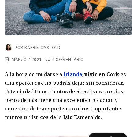
VER TODAS LAS EXPERIENCIAS
Working Holidays
Malta
Lo último sobre intercambios
Reino Unido
Suecia
Síguenos en las redes
Asia
POR
BARBIE CASTOLDI
China
MARZO / 2021
1 COMENTARIO
Corea del Sur
A la hora de mudarse a
Irlanda
,
vivir en Cork
es
Suscríbete a nuestro
Estudia un Máster de Marketing en Madrid
una opción que no podrás dejar sin considerar.
Japón
newsletter
Esta ciudad tiene cientos de atractivos propios,
Los países que más innovan en el campo
Recibe toda la info que necesitas para
pero además tiene una excelente ubicación y
digital
Oceanía
vivir afuera.
conexión de transporte con otros importantes
puntos turísticos de la Isla Esmeralda.
Romina Guzman
24/11/2021
Australia
Nueva Zelanda
He leído y acepto los Términos y