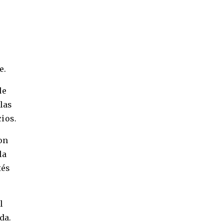
e.
de
slas
cios.
on
la
tés
l
da.