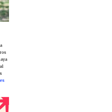
 a
ros
haya
al
es
es