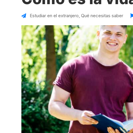
VER TODAS LAS EXPERIENCIAS
Working Holidays
Malta
Reino Unido
Estudiar en el extranjero
,
Qué necesitas saber
Suecia