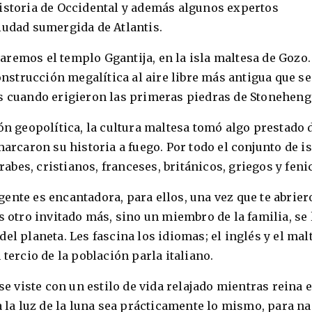
historia de Occidental y además algunos expertos
iudad sumergida de Atlantis.
remos el templo Ggantija, en la isla maltesa de Gozo.
construcción megalítica al aire libre más antigua que se
os cuando erigieron las primeras piedras de Stoneheng
ón geopolítica, la cultura maltesa tomó algo prestado 
marcaron su historia a fuego. Por todo el conjunto de i
bes, cristianos, franceses, británicos, griegos y feni
ente es encantadora, para ellos, una vez que te abrier
s otro invitado más, sino un miembro de la familia, se 
el planeta. Les fascina los idiomas; el inglés y el mal
 tercio de la población parla italiano.
se viste con un estilo de vida relajado mientras reina e
a la luz de la luna sea prácticamente lo mismo, para na