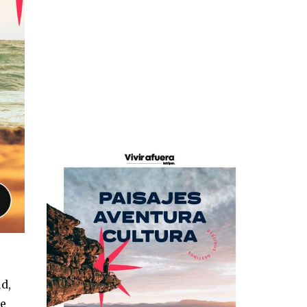
d,
se