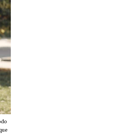
odo
que