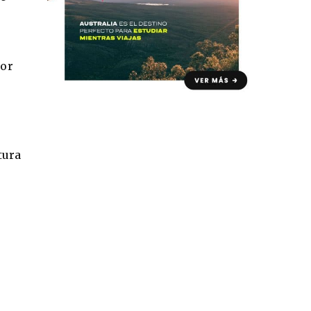
por
tura